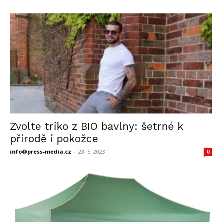
Zvolte triko z BIO bavlny: šetrné k
přírodě i pokožce
info@press-media.cz
-
23. 5. 2023
0