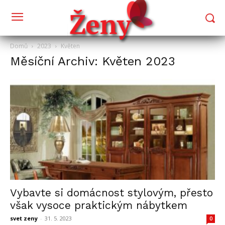
Domů
2023
Květen
Měsíční Archiv: Květen 2023
Vybavte si domácnost stylovým, přesto
však vysoce praktickým nábytkem
svet zeny
-
31. 5. 2023
0