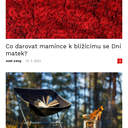
Co darovat mamince k blížícímu se Dni
matek?
svet zeny
-
15. 5. 2023
0