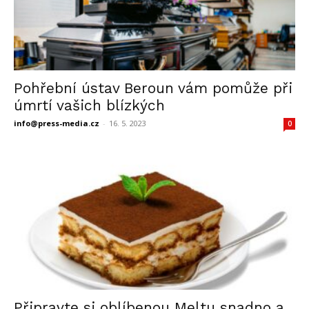
Pohřební ústav Beroun vám pomůže při
úmrtí vašich blízkých
info@press-media.cz
-
16. 5. 2023
0
Připravte si oblíbenou Meltu snadno a