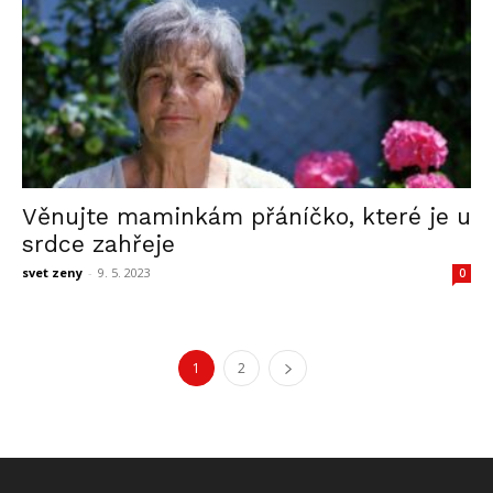
Věnujte maminkám přáníčko, které je u
srdce zahřeje
svet zeny
-
9. 5. 2023
0
1
2