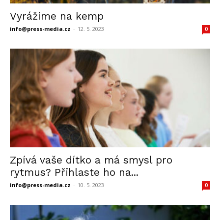
Vyrážíme na kemp
info@press-media.cz
-
12. 5. 2023
0
Zpívá vaše dítko a má smysl pro
rytmus? Přihlaste ho na...
info@press-media.cz
-
10. 5. 2023
0