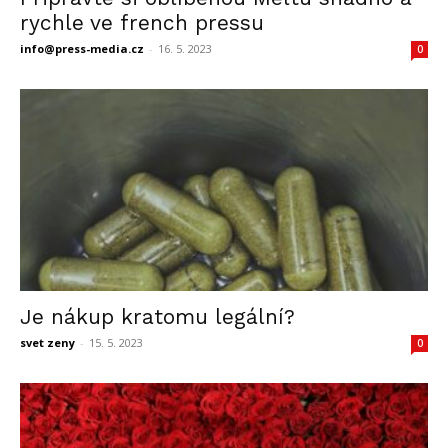
rychle ve french pressu
info@press-media.cz
-
16. 5. 2023
0
Je nákup kratomu legální?
svet zeny
-
15. 5. 2023
0