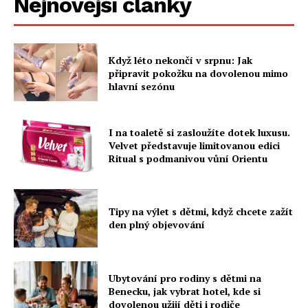
Nejnovější články
Když léto nekončí v srpnu: Jak
připravit pokožku na dovolenou mimo
hlavní sezónu
I na toaletě si zasloužíte dotek luxusu.
Velvet představuje limitovanou edici
Ritual s podmanivou vůní Orientu
Tipy na výlet s dětmi, když chcete zažít
den plný objevování
Ubytování pro rodiny s dětmi na
Benecku, jak vybrat hotel, kde si
dovolenou užijí děti i rodiče