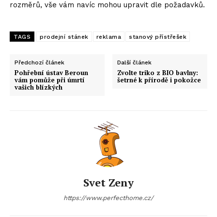
rozměrů, vše vám navíc mohou upravit dle požadavků.
TAGS
prodejní stánek
reklama
stanový přístřešek
Předchozí článek
Další článek
Pohřební ústav Beroun
Zvolte triko z BIO bavlny:
vám pomůže při úmrtí
šetrné k přírodě i pokožce
vašich blízkých
Svet Zeny
https://www.perfecthome.cz/