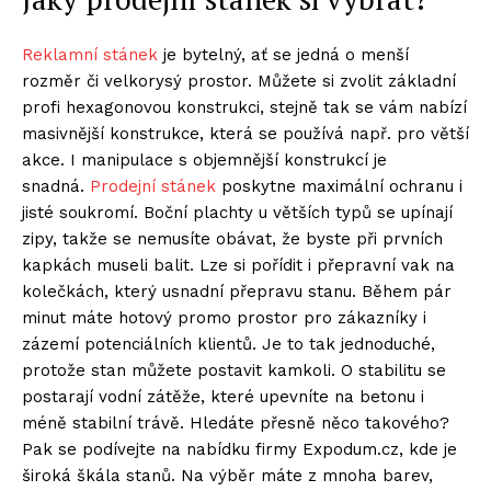
Reklamní stánek
je bytelný, ať se jedná o menší
rozměr či velkorysý prostor. Můžete si zvolit základní
profi hexagonovou konstrukci, stejně tak se vám nabízí
masivnější konstrukce, která se používá např. pro větší
akce. I manipulace s objemnější konstrukcí je
snadná.
Prodejní stánek
poskytne maximální ochranu i
jisté soukromí. Boční plachty u větších typů se upínají
zipy, takže se nemusíte obávat, že byste při prvních
kapkách museli balit. Lze si pořídit i přepravní vak na
kolečkách, který usnadní přepravu stanu. Během pár
minut máte hotový promo prostor pro zákazníky i
zázemí potenciálních klientů. Je to tak jednoduché,
protože stan můžete postavit kamkoli. O stabilitu se
postarají vodní zátěže, které upevníte na betonu i
méně stabilní trávě. Hledáte přesně něco takového?
Pak se podívejte na nabídku firmy Expodum.cz, kde je
široká škála stanů. Na výběr máte z mnoha barev,