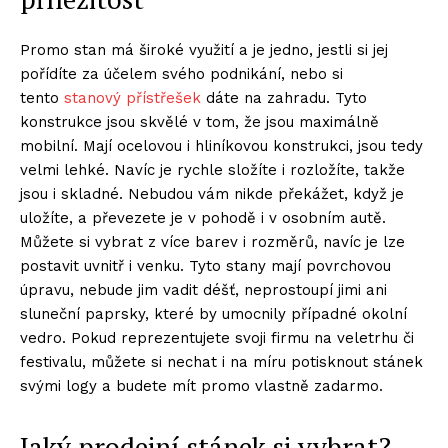
Promo stan má široké využití a je jedno, jestli si jej
pořídíte za účelem svého podnikání, nebo si
tento
stanový přístřešek
dáte na zahradu. Tyto
konstrukce jsou skvělé v tom, že jsou maximálně
mobilní. Mají ocelovou i hliníkovou konstrukci, jsou tedy
velmi lehké. Navíc je rychle složíte i rozložíte, takže
jsou i skladné. Nebudou vám nikde překážet, když je
uložíte, a převezete je v pohodě i v osobním autě.
Můžete si vybrat z více barev i rozměrů, navíc je lze
postavit uvnitř i venku. Tyto stany mají povrchovou
úpravu, nebude jim vadit déšť, neprostoupí jimi ani
sluneční paprsky, které by umocnily případné okolní
vedro. Pokud reprezentujete svoji firmu na veletrhu či
festivalu, můžete si nechat i na míru potisknout stánek
svými logy a budete mít promo vlastně zadarmo.
Jaký prodejní stánek si vybrat?