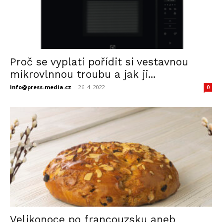
Proč se vyplatí pořídit si vestavnou
mikrovlnnou troubu a jak ji...
info@press-media.cz
-
26. 4. 2022
0
Velikonoce po francouzsku aneb