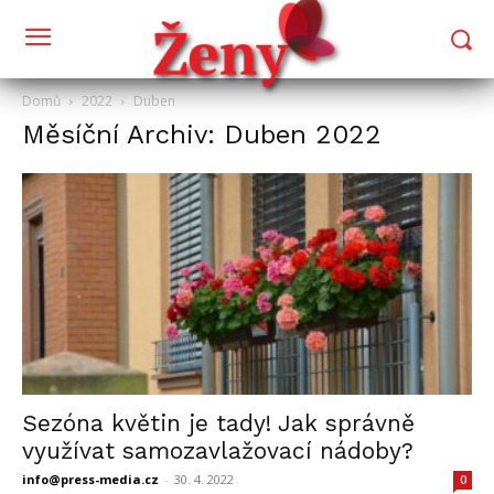
Domů
2022
Duben
Měsíční Archiv: Duben 2022
Sezóna květin je tady! Jak správně
využívat samozavlažovací nádoby?
info@press-media.cz
-
30. 4. 2022
0