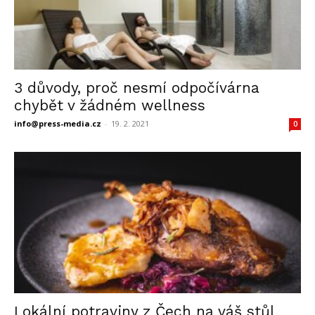
3 důvody, proč nesmí odpočívárna
chybět v žádném wellness
info@press-media.cz
-
19. 2. 2021
0
Lokální potraviny z Čech na váš stůl