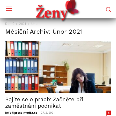
Domů
2021
Únor
Měsíční Archiv: Únor 2021
Bojíte se o práci? Začněte při
zaměstnání podnikat
info@press-media.cz
-
27. 2. 2021
6