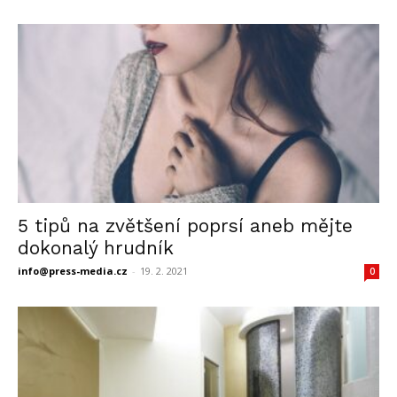
5 tipů na zvětšení poprsí aneb mějte
dokonalý hrudník
info@press-media.cz
-
19. 2. 2021
0