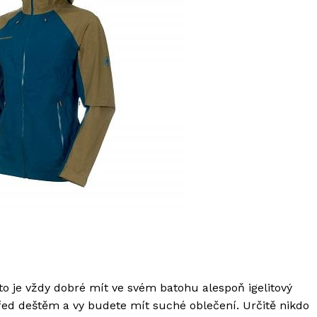
oto je vždy dobré mít ve svém batohu alespoň igelitový
řed deštěm a vy budete mít suché oblečení. Určitě nikdo