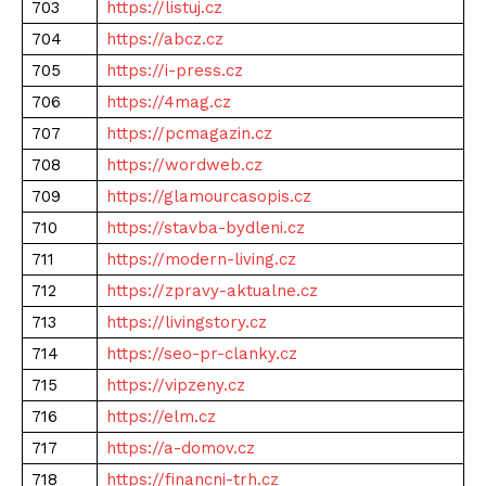
703
https://listuj.cz
704
https://abcz.cz
705
https://i-press.cz
706
https://4mag.cz
707
https://pcmagazin.cz
708
https://wordweb.cz
709
https://glamourcasopis.cz
710
https://stavba-bydleni.cz
711
https://modern-living.cz
712
https://zpravy-aktualne.cz
713
https://livingstory.cz
714
https://seo-pr-clanky.cz
715
https://vipzeny.cz
716
https://elm.cz
717
https://a-domov.cz
718
https://financni-trh.cz