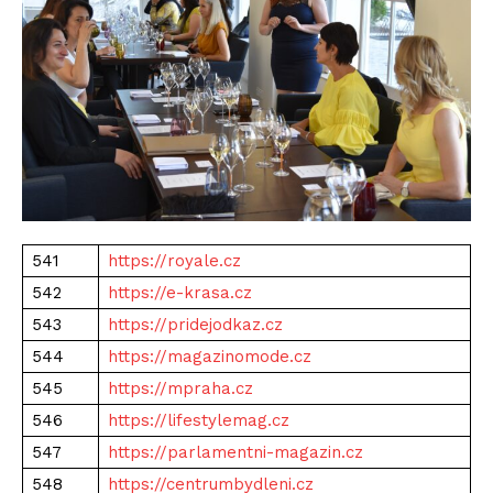
541
https://royale.cz
542
https://e-krasa.cz
543
https://pridejodkaz.cz
544
https://magazinomode.cz
545
https://mpraha.cz
546
https://lifestylemag.cz
547
https://parlamentni-magazin.cz
548
https://centrumbydleni.cz