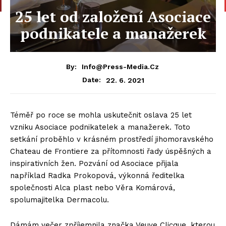
25 let od založení Asociace
podnikatele a manažerek
By:
Info@press-Media.cz
22. 6. 2021
Date:
Téměř po roce se mohla uskutečnit oslava 25 let
vzniku Asociace podnikatelek a manažerek. Toto
setkání proběhlo v krásném prostředí jihomoravského
Chateau de Frontiere za přítomnosti řady úspěšných a
inspirativních žen. Pozvání od Asociace přijala
například Radka Prokopová, výkonná ředitelka
společnosti Alca plast nebo Věra Komárová,
spolumajitelka Dermacolu.
Dámám večer zpříjemnila značka Veuve Clicque, kterou