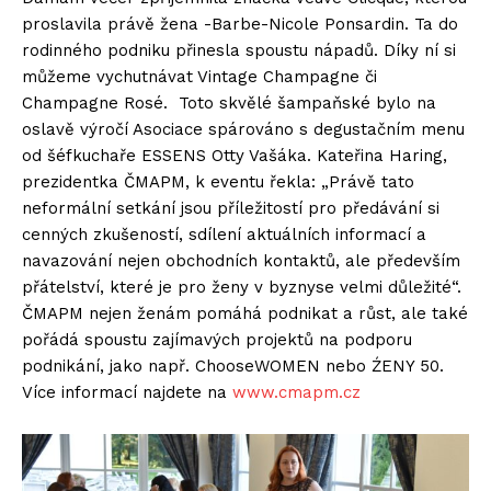
proslavila právě žena -Barbe-Nicole Ponsardin. Ta do
rodinného podniku přinesla spoustu nápadů. Díky ní si
můžeme vychutnávat Vintage Champagne či
Champagne Rosé. Toto skvělé šampaňské bylo na
oslavě výročí Asociace spárováno s degustačním menu
od šéfkuchaře ESSENS Otty Vašáka. Kateřina Haring,
prezidentka ČMAPM, k eventu řekla: „Právě tato
neformální setkání jsou příležitostí pro předávání si
cenných zkušeností, sdílení aktuálních informací a
navazování nejen obchodních kontaktů, ale především
přátelství, které je pro ženy v byznyse velmi důležité“.
ČMAPM nejen ženám pomáhá podnikat a růst, ale také
pořádá spoustu zajímavých projektů na podporu
podnikání, jako např. ChooseWOMEN nebo ŹENY 50.
Více informací najdete na
www.cmapm.cz