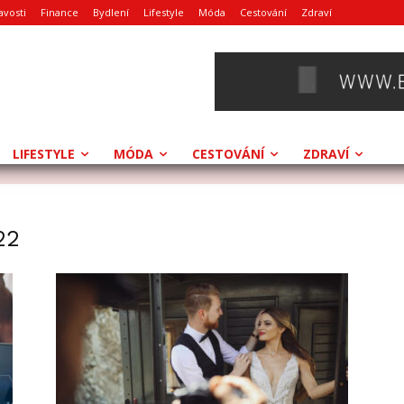
avosti
Finance
Bydlení
Lifestyle
Móda
Cestování
Zdraví
LIFESTYLE
MÓDA
CESTOVÁNÍ
ZDRAVÍ
22