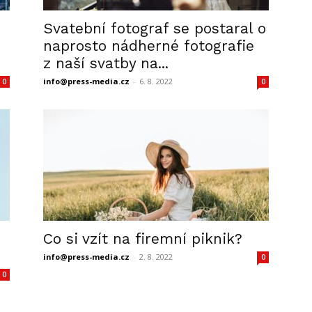
Svatební fotograf se postaral o
naprosto nádherné fotografie
z naší svatby na...
info@press-media.cz
-
6. 8. 2022
0
0
Co si vzít na firemní piknik?
info@press-media.cz
-
2. 8. 2022
0
0