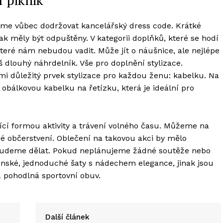
íme vůbec dodržovat kancelářský dress code. Krátké
ak měly být odpuštěny. V kategorii doplňků, které se hodí
teré nám nebudou vadit. Může jít o náušnice, ale nejlépe
š dlouhý náhrdelník. Vše pro doplnění stylizace.
důležitý prvek stylizace pro každou ženu: kabelku. Na
 obálkovou kabelku na řetízku, která je ideální pro
kající formou aktivity a trávení volného času. Můžeme na
rné občerstvení. Oblečení na takovou akci by mělo
é budeme dělat. Pokud neplánujeme žádné soutěže nebo
enské, jednoduché šaty s nádechem elegance, jinak jsou
 a pohodlná sportovní obuv.
Další článek