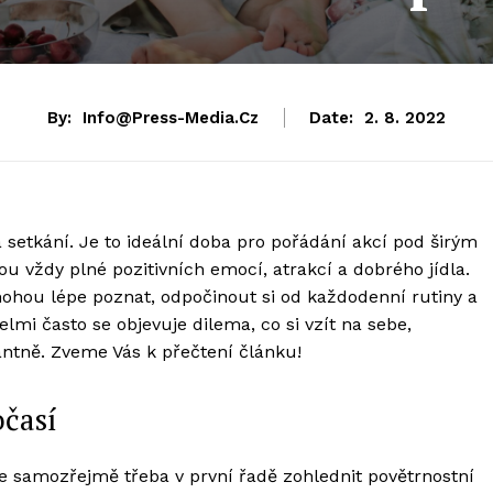
By:
Info@press-Media.cz
Date:
2. 8. 2022
 a setkání. Je to ideální doba pro pořádání akcí pod širým
u vždy plné pozitivních emocí, atrakcí a dobrého jídla.
hou lépe poznat, odpočinout si od každodenní rutiny a
elmi často se objevuje dilema, co si vzít na sebe,
antně. Zveme Vás k přečtení článku!
očasí
 je samozřejmě třeba v první řadě zohlednit povětrnostní