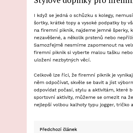
I když se jedná o schůzku s kolegy, nemus
šortky, krátké topy a vysoké podpatky by vš
na firemní piknik, najdeme jemné šperky, k
nezavěšené, a několik prstenů nebo nepříli
Samozřejmě nesmíme zapomenout na velmi 
firemní piknik si vyberte malou tašku nebo
uložení nezbytných věcí.
Celkově lze říci, že firemní piknik je vyni
něm odpočívat, skvěle se bavit a jíst výbo
odpovídat počasí, stylu a aktivitám, kter
sportovní aktivity, můžeme se omezit na ž
nejlepší volbou kalhoty typu jogger, tričko
Předchozí článek