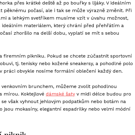
orka přes krátké deště až po bouřky s lijáky. V ideálním
t pěknému počasí, ale i tak se může výrazně změnit. Při
nami a lehkým svetříkem musíme vzít v úvahu možnost,
n ideálním materiálem, který chrání před přehřátím a
časí zhoršilo na delší dobu, vyplatí se mít s sebou
na firemním pikniku. Pokud se chcete zúčastnit sportovní
obuvi, tj. tenisky nebo kožené sneakersy, a pohodlné polo
 v práci obvykle nosíme formální oblečení každý den.
ím venkovním brunchem, můžeme zvolit pohodlnou
 s mírou. Koktejlové
dámské šaty
v midi délce budou pro
yste se však vyhnout jehlovým podpatkům nebo botám na
ko jsou mokasíny, elegantní espadrilky nebo velmi módní
í piknik