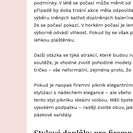
podmínky. V létě se počasí může měnit od h
případě by doba trvání akce měla odpovída
výběru lněných kalhot doplněných balerí
že se počasí pokazí. V horkém počasí je le
výborně odvádí vlhkost. Pokud by se však po
lehkou pláštěnku.
Další otázka se týká atrakcí, které budou 
soutěže, je vhodné zvolit pohodlné modely 
tričko – vše neformální, zejména proto, že
Pokud je naopak firemní piknik elegantn
stylizaci s nádechem elegance – ale všeho
tento styl pikniku ideální volbou. Měli b
vysokém podpatku – raději zvolte obuv, ja
páskové sandály.
Stylové doplňky pro firemn