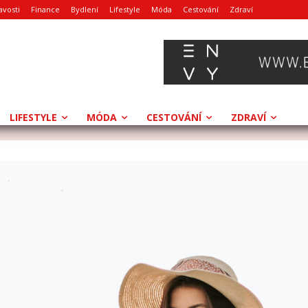
avosti
Finance
Bydlení
Lifestyle
Móda
Cestování
Zdraví
LIFESTYLE
MÓDA
CESTOVÁNÍ
ZDRAVÍ