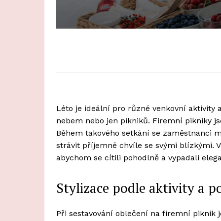
Léto je ideální pro různé venkovní aktivity
nebem nebo jen pikniků. Firemní pikniky jso
Během takového setkání se zaměstnanci mo
strávit příjemné chvíle se svými blízkými. V
abychom se cítili pohodlně a vypadali eleg
Stylizace podle aktivity a p
Při sestavování oblečení na firemní piknik