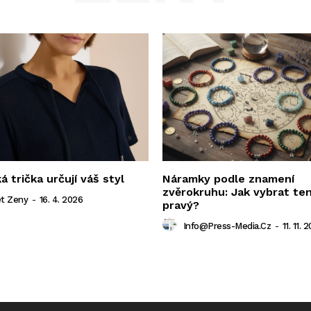
 trička určují váš styl
Náramky podle znamení
zvěrokruhu: Jak vybrat te
t Zeny
-
16. 4. 2026
pravý?
Info@press-Media.cz
-
11. 11. 