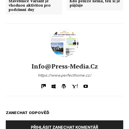
Stavebnice Variant je
Kdo peníze nemá, ten si je
vhodnou aktivitou pro
půjčuje
podzimní dny
Info@press-Media.cz
https://www.perfecthome.cz/
ZANECHAT ODPOVĚĎ
PŘIHLÁSIT ZANECHAT KOMENTÁŘ