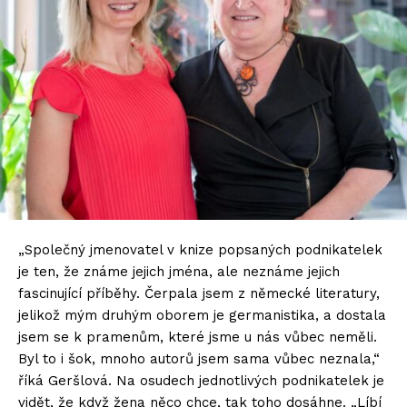
„Společný jmenovatel v knize popsaných podnikatelek
je ten, že známe jejich jména, ale neznáme jejich
fascinující příběhy. Čerpala jsem z německé literatury,
jelikož mým druhým oborem je germanistika, a dostala
jsem se k pramenům, které jsme u nás vůbec neměli.
Byl to i šok, mnoho autorů jsem sama vůbec neznala,“
říká Geršlová. Na osudech jednotlivých podnikatelek je
vidět, že když žena něco chce, tak toho dosáhne. „Líbí