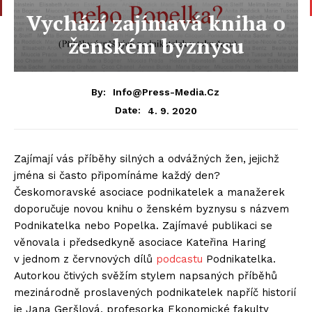
Vychází zajímavá kniha o
ženském byznysu
By:
Info@press-Media.cz
4. 9. 2020
Date:
Zajímají vás příběhy silných a odvážných žen, jejichž
jména si často připomínáme každý den?
Českomoravské asociace podnikatelek a manažerek
doporučuje novou knihu o ženském byznysu s názvem
Podnikatelka nebo Popelka. Zajímavé publikaci se
věnovala i předsedkyně asociace Kateřina Haring
v jednom z červnových dílů
podcastu
Podnikatelka.
Autorkou čtivých svěžím stylem napsaných příběhů
mezinárodně proslavených podnikatelek napříč historií
je Jana Geršlová, profesorka Ekonomické fakulty