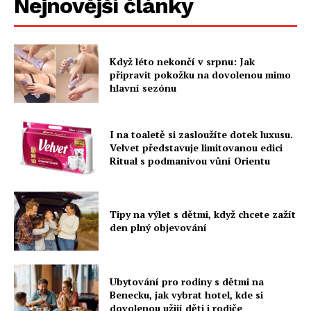
Nejnovější články
Když léto nekončí v srpnu: Jak
připravit pokožku na dovolenou mimo
hlavní sezónu
I na toaletě si zasloužíte dotek luxusu.
Velvet představuje limitovanou edici
Ritual s podmanivou vůní Orientu
Tipy na výlet s dětmi, když chcete zažít
den plný objevování
Ubytování pro rodiny s dětmi na
Benecku, jak vybrat hotel, kde si
dovolenou užijí děti i rodiče