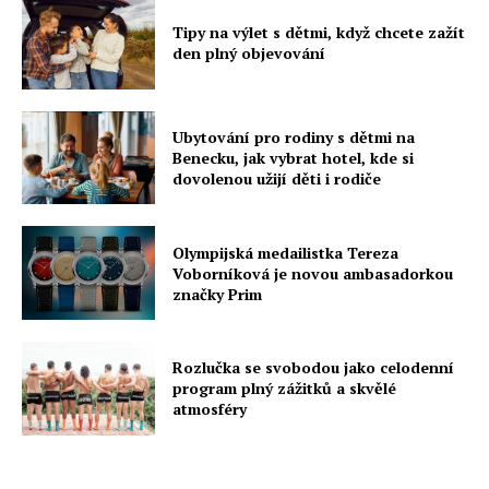
Tipy na výlet s dětmi, když chcete zažít
den plný objevování
Ubytování pro rodiny s dětmi na
Benecku, jak vybrat hotel, kde si
dovolenou užijí děti i rodiče
Olympijská medailistka Tereza
Voborníková je novou ambasadorkou
značky Prim
Rozlučka se svobodou jako celodenní
program plný zážitků a skvělé
atmosféry