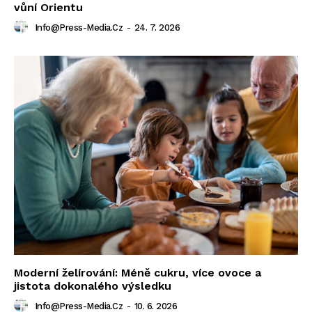
vůní Orientu
Info@press-Media.cz
-
24. 7. 2026
Moderní želírování: Méně cukru, více ovoce a
jistota dokonalého výsledku
Info@press-Media.cz
-
10. 6. 2026