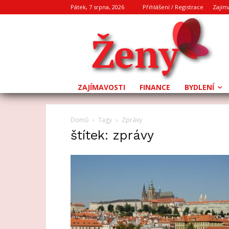
Pátek, 7 srpna, 2026
Přihlášení / Registrace
Zajím
ZAJÍMAVOSTI
FINANCE
BYDLENÍ
Domů
Tagy
Zprávy
štítek: zprávy