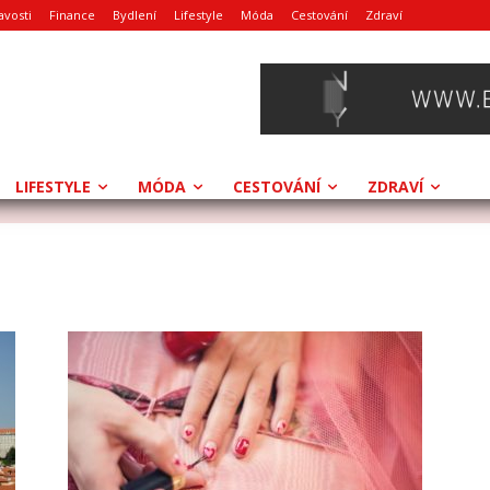
avosti
Finance
Bydlení
Lifestyle
Móda
Cestování
Zdraví
LIFESTYLE
MÓDA
CESTOVÁNÍ
ZDRAVÍ