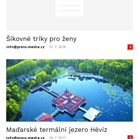
Šikovné triky pro ženy
info@press-media.cz
-
10. 7. 2018
0
Maďarské termální jezero Hévíz
info@press-media.cz
-
24. 7. 2017
0