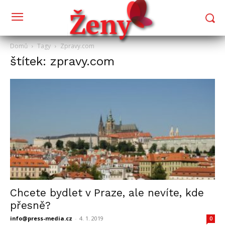
Domů
Tagy
Zpravy.com
štítek: zpravy.com
Chcete bydlet v Praze, ale nevíte, kde
přesně?
info@press-media.cz
-
4. 1. 2019
0