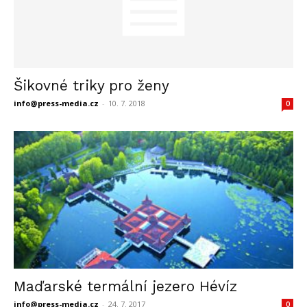
Šikovné triky pro ženy
info@press-media.cz
-
10. 7. 2018
0
Maďarské termální jezero Hévíz
info@press-media.cz
-
24. 7. 2017
0