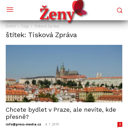
Domů
Tagy
Tisková Zpráva
štítek: Tisková Zpráva
Chcete bydlet v Praze, ale nevíte, kde
přesně?
info@press-media.cz
-
4. 1. 2019
0