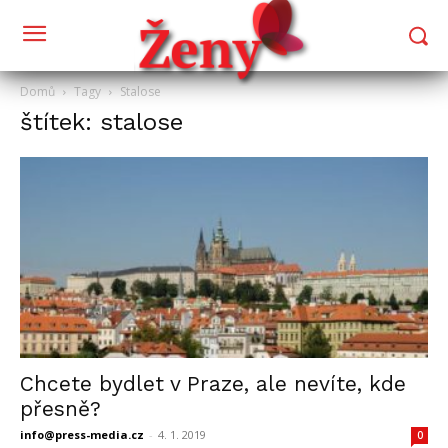
Domů
Tagy
Stalose
štítek: stalose
Chcete bydlet v Praze, ale nevíte, kde
přesně?
info@press-media.cz
-
4. 1. 2019
0