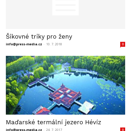
Šikovné triky pro ženy
info@press-media.cz
-
10. 7. 2018
0
Maďarské termální jezero Hévíz
info@press-media.cz
-
24. 7. 2017
0