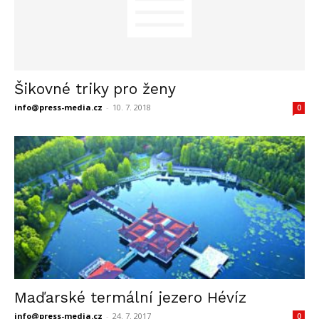
Šikovné triky pro ženy
info@press-media.cz
-
10. 7. 2018
0
Maďarské termální jezero Hévíz
info@press-media.cz
-
24. 7. 2017
0