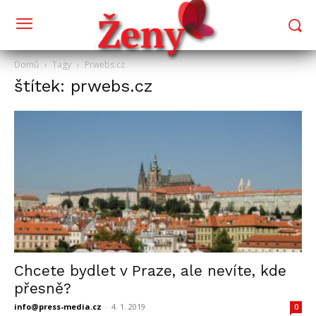
Domů
Tagy
Prwebs.cz
štítek: prwebs.cz
Chcete bydlet v Praze, ale nevíte, kde
přesně?
info@press-media.cz
-
4. 1. 2019
0