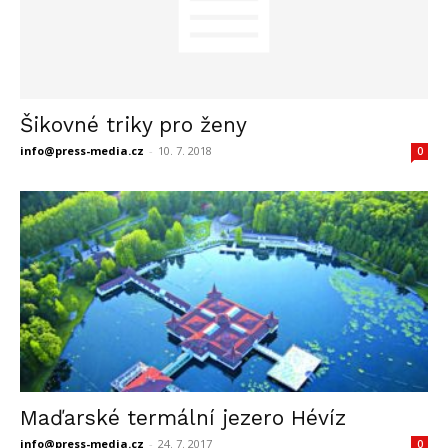
Šikovné triky pro ženy
info@press-media.cz
-
10. 7. 2018
0
Maďarské termální jezero Hévíz
info@press-media.cz
-
24. 7. 2017
0