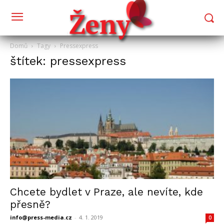
Domů
Tagy
Pressexpress
štítek: pressexpress
Chcete bydlet v Praze, ale nevíte, kde
přesně?
info@press-media.cz
-
4. 1. 2019
0