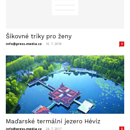
Šikovné triky pro ženy
info@press-media.cz
-
10. 7. 2018
0
Maďarské termální jezero Hévíz
info@press-media.cz
-
24. 7. 2017
0