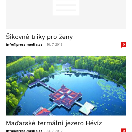
Šikovné triky pro ženy
info@press-media.cz
-
10. 7. 2018
0
Maďarské termální jezero Hévíz
info@press-media.cz
-
24. 7. 2017
0