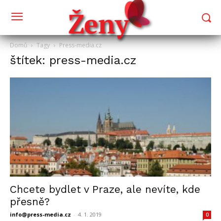
Domů
Tagy
Press-media.cz
štítek: press-media.cz
Chcete bydlet v Praze, ale nevíte, kde
přesně?
info@press-media.cz
-
4. 1. 2019
0