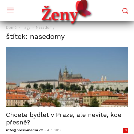
Domů
Tagy
Nasedomy
štítek: nasedomy
Chcete bydlet v Praze, ale nevíte, kde
přesně?
info@press-media.cz
-
4. 1. 2019
0