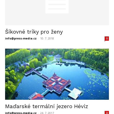
Šikovné triky pro ženy
info@press-media.cz
-
10. 7. 2018
0
Maďarské termální jezero Hévíz
info@press-media.cz
-
24. 7. 2017
0