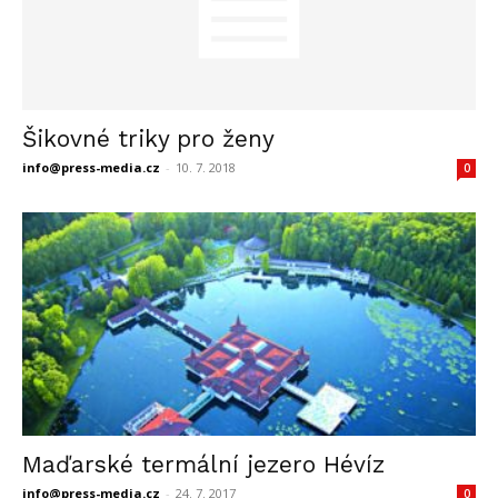
Šikovné triky pro ženy
info@press-media.cz
-
10. 7. 2018
0
Maďarské termální jezero Hévíz
info@press-media.cz
-
24. 7. 2017
0