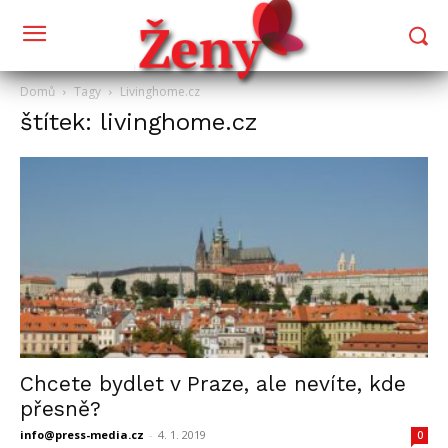
Domů
Tagy
Livinghome.cz
štítek: livinghome.cz
Chcete bydlet v Praze, ale nevíte, kde
přesně?
info@press-media.cz
-
4. 1. 2019
0