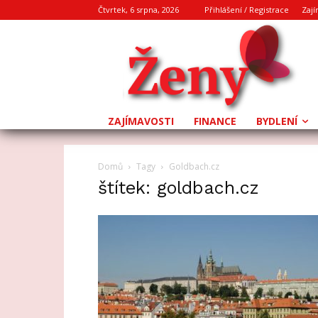
Čtvrtek, 6 srpna, 2026
Přihlášení / Registrace
Zají
ZAJÍMAVOSTI
FINANCE
BYDLENÍ
Domů
Tagy
Goldbach.cz
štítek: goldbach.cz