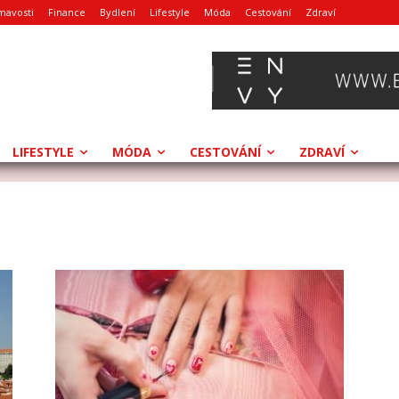
mavosti
Finance
Bydlení
Lifestyle
Móda
Cestování
Zdraví
LIFESTYLE
MÓDA
CESTOVÁNÍ
ZDRAVÍ