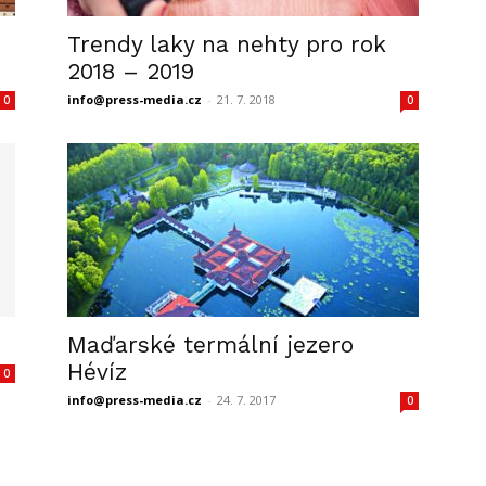
Trendy laky na nehty pro rok
2018 – 2019
info@press-media.cz
-
21. 7. 2018
0
0
Maďarské termální jezero
Hévíz
0
info@press-media.cz
-
24. 7. 2017
0