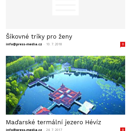
Šikovné triky pro ženy
info@press-media.cz
-
10. 7. 2018
0
Maďarské termální jezero Hévíz
info@press-media.cz
-
24. 7. 2017
0