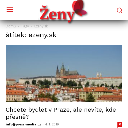
Domů
Tagy
Ezeny.sk
štítek: ezeny.sk
Chcete bydlet v Praze, ale nevíte, kde
přesně?
info@press-media.cz
-
4. 1. 2019
0