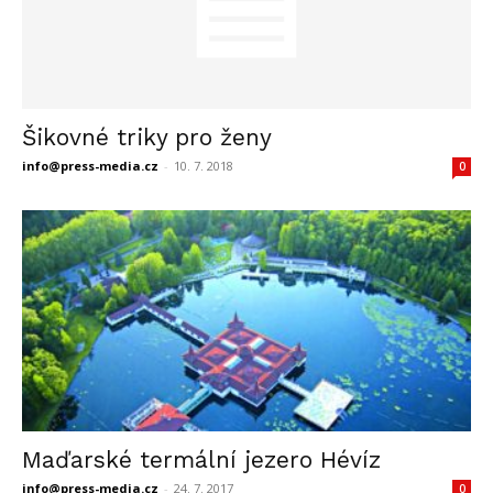
Šikovné triky pro ženy
info@press-media.cz
-
10. 7. 2018
0
Maďarské termální jezero Hévíz
info@press-media.cz
-
24. 7. 2017
0