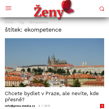
Domů
Tagy
Ekompetence
štítek: ekompetence
Chcete bydlet v Praze, ale nevíte, kde
přesně?
info@press-media.cz
-
4. 1. 2019
0