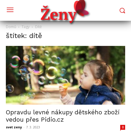
Domů
Tagy
Dítě
štítek: dítě
Opravdu levné nákupy dětského zboží
vedou přes Pidio.cz
svet zeny
-
7. 3. 2023
0