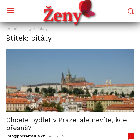
Domů
Tagy
Citáty
štítek: citáty
Chcete bydlet v Praze, ale nevíte, kde
přesně?
info@press-media.cz
-
4. 1. 2019
0