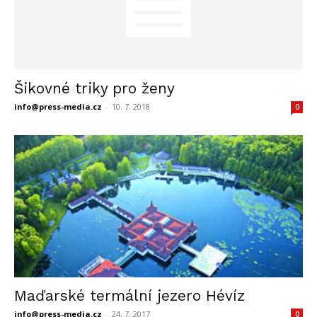
Šikovné triky pro ženy
info@press-media.cz
-
10. 7. 2018
0
Maďarské termální jezero Hévíz
info@press-media.cz
-
24. 7. 2017
0