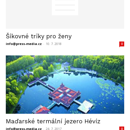
Šikovné triky pro ženy
info@press-media.cz
-
10. 7. 2018
0
Maďarské termální jezero Hévíz
info@press-media.cz
-
24. 7. 2017
0