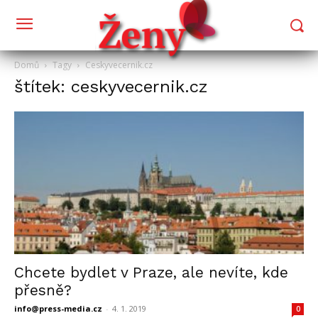
Domů
Tagy
Ceskyvecernik.cz
štítek: ceskyvecernik.cz
Chcete bydlet v Praze, ale nevíte, kde
přesně?
info@press-media.cz
-
4. 1. 2019
0