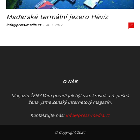
Maďarské termální jezero Hévíz
info@press-media.cz
-
24. 7. 2017
0
O NÁS
Magazín ŽENY Vám poradí jak být svá, krásná a úspěšná
žena. Jsme Ženský internetový magazín.
Kontaktujte nás:
info@press-media.cz
© Copyright 2024