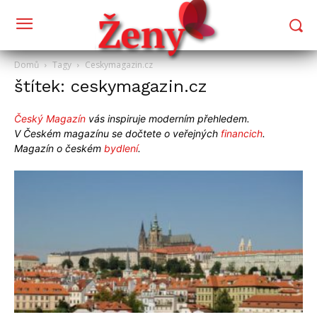
Domů
Tagy
Ceskymagazin.cz
štítek: ceskymagazin.cz
Český Magazín
vás inspiruje moderním přehledem.
V Českém magazínu se dočtete o veřejných
financich
.
Magazín o českém
bydlení
.