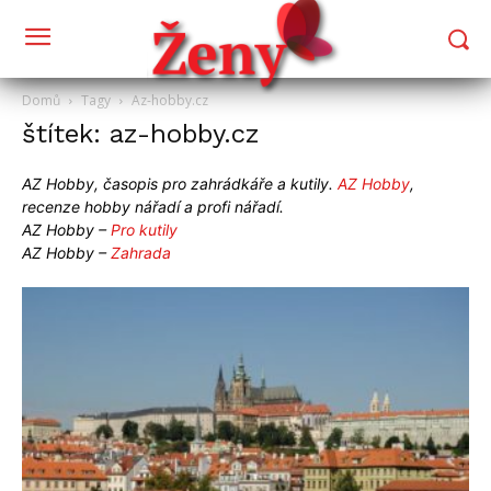
Domů
Tagy
Az-hobby.cz
štítek: az-hobby.cz
AZ Hobby, časopis pro zahrádkáře a kutily.
AZ Hobby
,
recenze hobby nářadí a profi nářadí.
AZ Hobby –
Pro kutily
AZ Hobby –
Zahrada