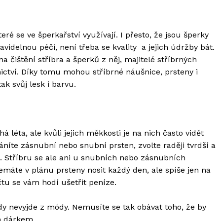
eré se ve šperkařství využívají. I přesto, že jsou šperky
videlnou péči, není třeba se kvality a jejich údržby bát.
a čištění stříbra a šperků z něj, majitelé stříbrných
tnictví. Díky tomu mohou stříbrné náušnice, prsteny i
tak svůj lesk i barvu.
á léta, ale kvůli jejich měkkosti je na nich často vidět
áníte zásnubní nebo snubní prsten, zvolte raději tvrdší a
to. Stříbru se ale ani u snubních nebo zásnubních
máte v plánu prsteny nosit každý den, ale spíše jen na
tu se vám hodí ušetřit peníze.
dy nevyjde z módy. Nemusíte se tak obávat toho, že by
ým dárkem.