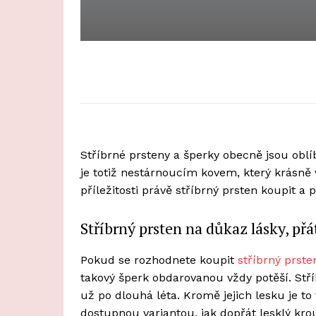
Stříbrné prsteny a šperky obecně jsou oblí
je totiž nestárnoucím kovem, který krásně 
příležitosti právě stříbrný prsten koupit 
Stříbrný prsten na důkaz lásky, přát
Pokud se rozhodnete koupit
stříbrný prste
takový šperk obdarovanou vždy potěší. Stř
už po dlouhá léta. Kromě jejich lesku je to t
dostupnou variantou, jak dopřát lesklý kro