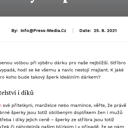
By:
Info@press-Media.cz
Date:
25. 8. 2021
benou volbou při výběru dárku pro naše nejbližší. Stříbro
vypadá, hodí se ke všemu a navíc nestojí majlant. K jaké
a pro koho bude takový šperk ideálním dárkem?
elství i díků
n
své přítelkyni, manželce nebo mamince, věřte, že právě
íbrné šperky jsou totiž oblíbeným doplňkem žen i mužů
řeba i díky jejich ceně – šperky ze stříbra jsou totiž
užek či náhrdelník našim blízkým i v případě, že se nám