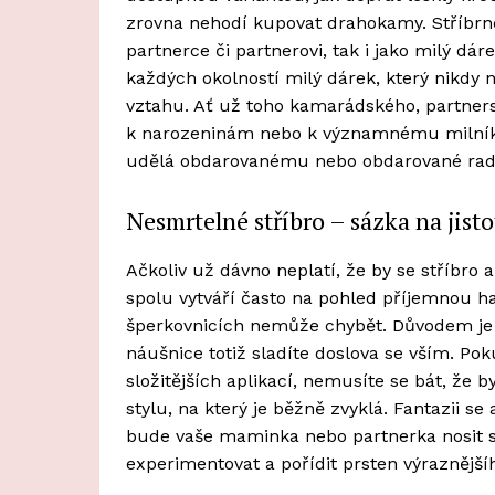
zrovna nehodí kupovat drahokamy. Stříbrné
partnerce či partnerovi, tak i jako milý dá
každých okolností milý dárek, který nikdy
vztahu. Ať už toho kamarádského, partner
k narozeninám nebo k významnému milníku v
udělá obdarovanému nebo obdarované rado
Nesmrtelné stříbro – sázka na jist
Ačkoliv už dávno neplatí, že by se stříbro 
spolu vytváří často na pohled příjemnou ha
šperkovnicích nemůže chybět. Důvodem je je
náušnice totiž sladíte doslova se vším. Po
složitějších aplikací, nemusíte se bát, že
stylu, na který je běžně zvyklá. Fantazii s
bude vaše maminka nebo partnerka nosit sp
experimentovat a pořídit prsten výraznější