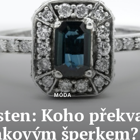
MÓDA
sten: Koho překv
akovým šperkem?