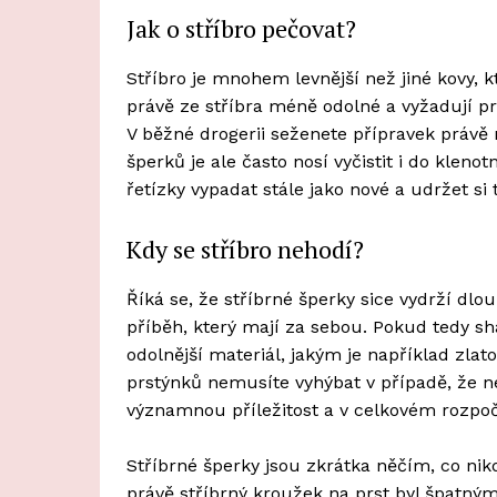
Jak o stříbro pečovat?
Stříbro je mnohem levnější než jiné kovy, kt
právě ze stříbra méně odolné a vyžadují pra
V běžné drogerii seženete přípravek právě n
šperků je ale často nosí vyčistit i do kleno
řetízky vypadat stále jako nové a udržet si 
Kdy se stříbro nehodí?
Říká se, že stříbrné šperky sice vydrží dlouh
příběh, který mají za sebou. Pokud tedy sh
odolnější materiál, jakým je například zla
prstýnků nemusíte vyhýbat v případě, že ne
významnou příležitost a v celkovém rozpoč
Stříbrné šperky jsou zkrátka něčím, co nik
právě stříbrný kroužek na prst byl špatn