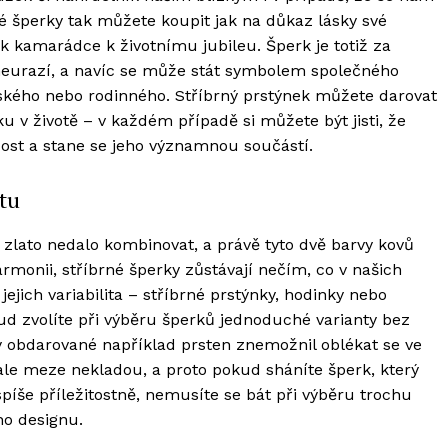
 šperky tak můžete koupit jak na důkaz lásky své
rek kamarádce k životnímu jubileu. Šperk je totiž za
 neurazí, a navíc se může stát symbolem společného
ského nebo rodinného. Stříbrný prstýnek můžete darovat
 životě – v každém případě si můžete být jisti, že
st a stane se jeho významnou součástí.
otu
a zlato nedalo kombinovat, a právě tyto dvě barvy kovů
rmonii, stříbrné šperky zůstávají nečím, co v našich
jich variabilita – stříbrné prstýnky, hodinky nebo
kud zvolíte při výběru šperků jednoduché varianty bez
 by obdarované například prsten znemožnil oblékat se ve
e ale meze nekladou, a proto pokud sháníte šperk, který
íše příležitostně, nemusíte se bát při výběru trochu
ho designu.