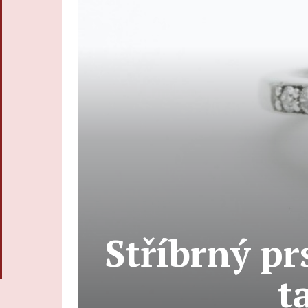
Stříbrný pr
t