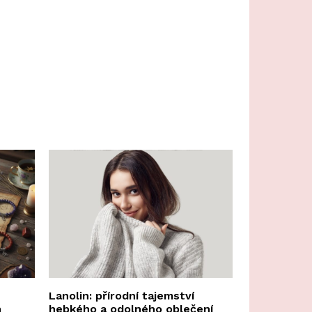
Lanolin: přírodní tajemství
n
hebkého a odolného oblečení