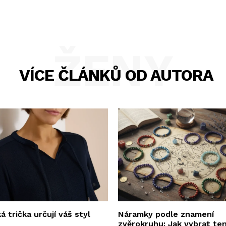
ŽENY
VÍCE ČLÁNKŮ OD AUTORA
 trička určují váš styl
Náramky podle znamení
zvěrokruhu: Jak vybrat te