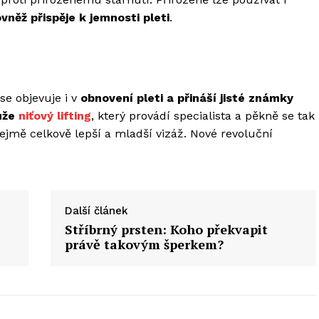
ovněž přispěje k jemnosti pleti
.
se objevuje i v
obnovení pleti a přináší jisté známky
ůže
niťový lifting
, který provádí specialista a pěkně se tak
jmě celkově lepší a mladší vizáž. Nové revoluční
Další článek
Stříbrný prsten: Koho překvapit
právě takovým šperkem?