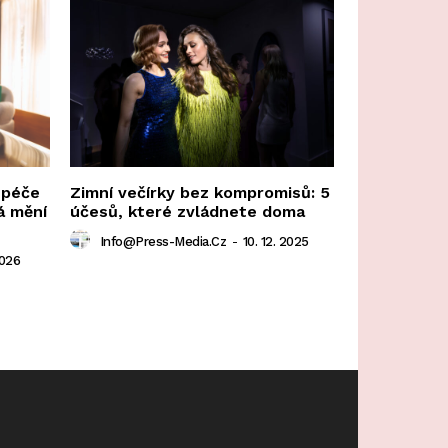
 péče
Zimní večírky bez kompromisů: 5
á mění
účesů, které zvládnete doma
Info@press-Media.cz
-
10. 12. 2025
2026