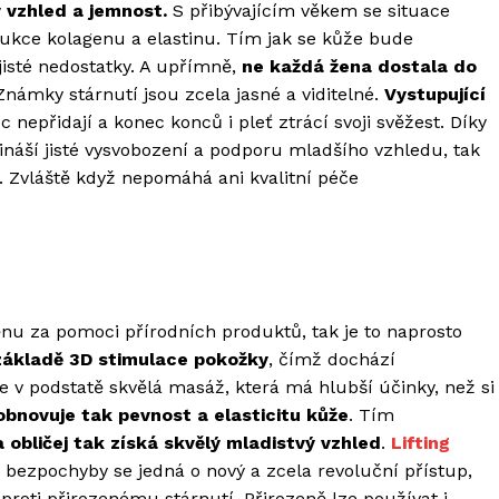
ý vzhled a jemnost.
S přibývajícím věkem se situace
ukce kolagenu a elastinu. Tím jak se kůže bude
isté nedostatky. A upřímně,
ne každá žena dostala do
Známky stárnutí jsou zcela jasné a viditelné.
Vystupující
nepřidají a konec konců i pleť ztrácí svoji svěžest. Díky
ináší jisté vysvobození a podporu mladšího vzhledu, tak
 Zvláště když nepomáhá ani kvalitní péče
nu za pomoci přírodních produktů, tak je to naprosto
základě 3D stimulace pokožky
, čímž dochází
 v podstatě skvělá masáž, která má hlubší účinky, než si
obnovuje tak pevnost a elasticitu kůže
. Tím
 obličej tak získá skvělý mladistvý vzhled
.
Lifting
 bezpochyby se jedná o nový a zcela revoluční přístup,
 proti přirozenému stárnutí. Přirozeně lze používat i