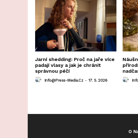
Jarní shedding: Proč na jaře více
Náušni
padají vlasy a jak je chránit
přírod
správnou péčí
nadča
Info@press-Media.cz
-
17. 5. 2026
Inf
O N