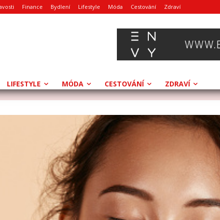
avosti
Finance
Bydlení
Lifestyle
Móda
Cestování
Zdraví
LIFESTYLE
MÓDA
CESTOVÁNÍ
ZDRAVÍ