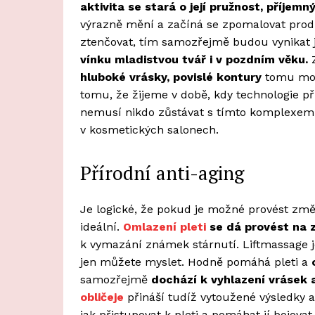
aktivita se stará o její pružnost, příjemn
výrazně mění a začíná se zpomalovat prod
ztenčovat, tím samozřejmě budou vynikat j
vínku mladistvou tvář i v pozdním věku.
hluboké vrásky, povislé kontury
tomu moc 
tomu, že žijeme v době, kdy technologie př
nemusí nikdo zůstávat s tímto komplexem.
v kosmetických salonech.
Přírodní anti-aging
Je logické, že pokud je možné provést změ
ideální.
Omlazení pleti
se dá provést na 
k vymazání známek stárnutí. Liftmassage je
jen můžete myslet. Hodně pomáhá pleti a
samozřejmě
dochází k vyhlazení vrásek a
obličeje
přináší tudíž vytoužené výsledky a
jak přistupovat k pleti a pomáhat jí bojovat