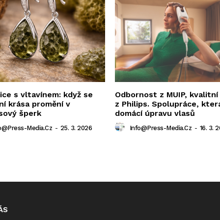
ce s vltavínem: když se
Odbornost z MUIP, kvalitní
ní krása promění v
z Philips. Spolupráce, kter
sový šperk
domácí úpravu vlasů
o@press-Media.cz
-
25. 3. 2026
Info@press-Media.cz
-
16. 3. 
ÁS