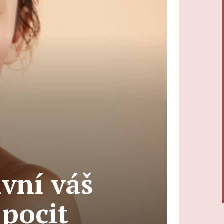
ivní váš
 pocit