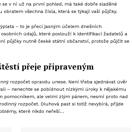
 se v ní už na první pohled, má také dobře sladěné
 obratem všechna čísla, která se týkají vaší půjčky.
 výplata – to je přeci jasným účelem dnešních
sobních údajů, které poslouží k identifikaci žadatelů a
ní půjčky nutně české státní občanství, protože půjčit se
štěstí přeje připraveným
dinný rozpočet opravdu unese. Není třeba sjednávat úvěr
vali – nenechte se pobídnout nízkými úroky k nějakému
ým pomocníkem, ale velmi zlým pánem, nesmí proto nad
odinný rozpočet. Dluhová past si totiž nevybírá, přijde
oblémy, které nikdo neřeší…