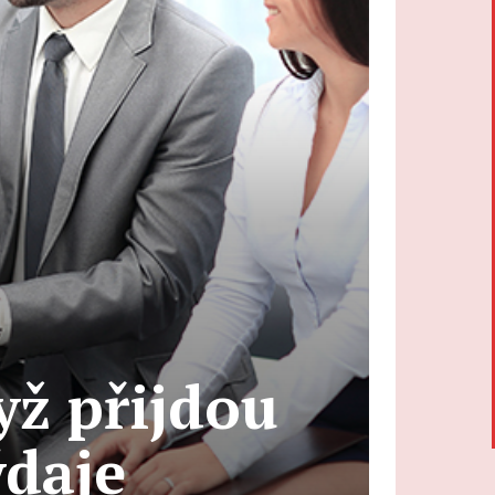
yž přijdou
ýdaje