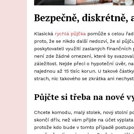
Bezpečně, diskrétně, 
Klasická
rychlá půjčka
pomůže s celou řado
proto, že se nikdo další nedozví, že si půjč
poskytovateli využití zaslaných finančních
není zde žádné omezení, které by svazovalo
záležitost. Nejde přeci o hypoteční úvěr,
najednou až 15 tisíc korun. U takové částk
strach, nic takového se zkrátka ani nechys
Půjčte si třeba na nové 
Chcete komodu, malý stolek, nový stolní po
skončí dřív, než vám přijde na účet výplata
protože kdo bude v tomto případě postupov