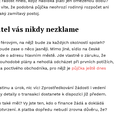
t radost hned, když nabídka platí jen omezenou dobu?
víte, že podobná půjčka neohrozí rodinný rozpočet ani
aký zamítavý postoj.
tel vás nikdy nezklame
 férovým, na nějž bude za každých okolností spoleh?
 bude zase o něco jasněji. Mimo jiné, sídlo na české
jde o adresu hlavním městě. Jde vlastně o záruku, že
ouhodobé plány a nehodlá odcházet při prvních potížích,
na poctivého obchodníka, pro nějž je
půjčka ještě dnes
istinu a úrok, nic víc! Zprostředkování žádosti i vedení
 detaily o transakci dostanete k dispozici již předem.
také měl? Vy jste ten, kdo o finance žádá a dokládá
tvrzení. A platba dopředu nebudí zrovna důvěru, že?