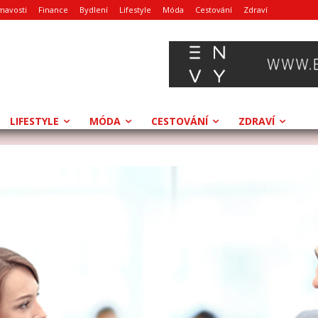
mavosti
Finance
Bydlení
Lifestyle
Móda
Cestování
Zdraví
LIFESTYLE
MÓDA
CESTOVÁNÍ
ZDRAVÍ