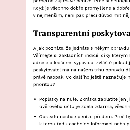
poměrně zajímavé peníze. Proč si neuděla
Když je všechno dobře promyšlené a dobře 
v nejmenším, není pak přeci důvod mít něj
Transparentní poskytova
A jak poznáte, že jednáte s někým opravdu
Všímejte si základních indicií, díky kterým
adrese o lecčems vypovídá, zvláště pokud 
poskytovatel má na našem trhu opravdu dl
právě naopak. Co dalšího ještě naznačuje 
prioritou?
Poplatky na nule. Zkrátka zaplatíte jen j
úvěrového účtu je zcela zdarma, všechny
Opravdu nechce peníze předem. Proč by 
k tomu řadu osobních informací nebo po