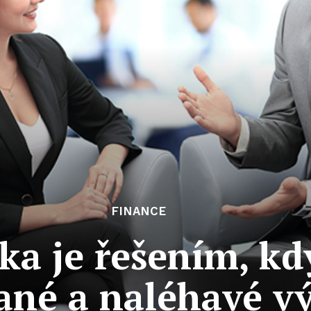
FINANCE
ka je řešením, kd
ané a naléhavé v