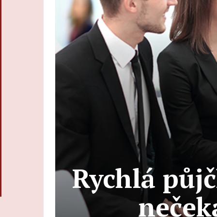
Rychlá půjč
neček