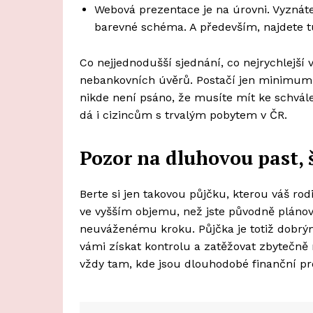
Webová prezentace je na úrovni. Vyznáte
barevné schéma. A především, najdete tu
Co nejjednodušší sjednání, co nejrychlejší
nebankovních úvěrů. Postačí jen minimum o
nikde není psáno, že musíte mít ke schvále
dá i cizincům s trvalým pobytem v ČR.
Pozor na dluhovou past, 
Berte si jen takovou půjčku, kterou váš ro
ve vyšším objemu, než jste původně pláno
neuváženému kroku. Půjčka je totiž dobr
vámi získat kontrolu a zatěžovat zbytečně r
vždy tam, kde jsou dlouhodobé finanční pr