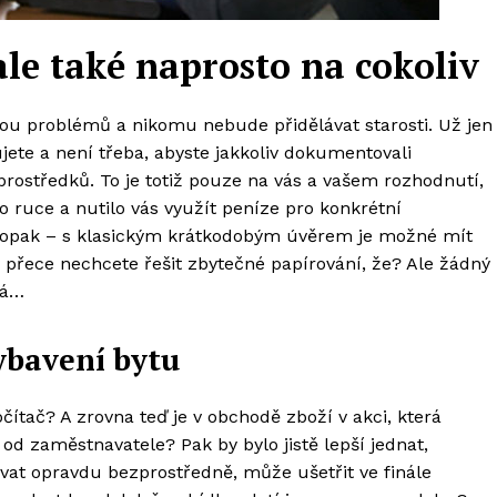
ale také naprosto na cokoliv
u problémů a nikomu nebude přidělávat starosti. Už jen
ujete a není třeba, abyste jakkoliv dokumentovali
 prostředků. To je totiž pouze na vás a vašem rozhodnutí,
 ruce a nutilo vás využít peníze pro konkrétní
 naopak – s klasickým krátkodobým úvěrem je možné mít
y přece nechcete řešit zbytečné papírování, že? Ale žádný
tá…
vybavení bytu
čítač? A zrovna teď je v obchodě zboží v akci, která
 od zaměstnavatele? Pak by bylo jistě lepší jednat,
at opravdu bezprostředně, může ušetřit ve finále