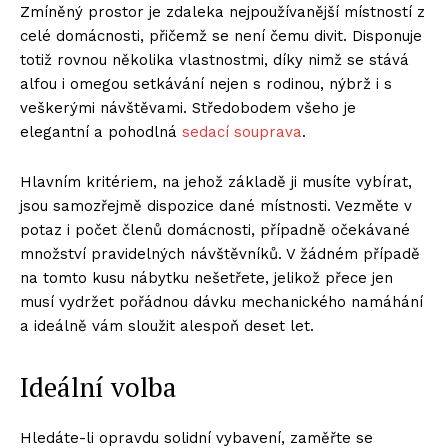
Zmíněný prostor je zdaleka nejpoužívanější místností z
celé domácnosti, přičemž se není čemu divit. Disponuje
totiž rovnou několika vlastnostmi, díky nimž se stává
alfou i omegou setkávání nejen s rodinou, nýbrž i s
veškerými návštěvami. Středobodem všeho je
elegantní a pohodlná
sedací souprava
.
Hlavním kritériem, na jehož základě ji musíte vybírat,
jsou samozřejmě dispozice dané místnosti. Vezměte v
potaz i počet členů domácnosti, případně očekávané
množství pravidelných návštěvníků. V žádném případě
na tomto kusu nábytku nešetřete, jelikož přece jen
musí vydržet pořádnou dávku mechanického namáhání
a ideálně vám sloužit alespoň deset let.
Ideální volba
Hledáte-li opravdu solidní vybavení, zaměřte se