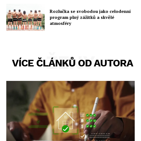
Rozlučka se svobodou jako celodenní
program plný zážitků a skvělé
atmosféry
ŽENY
VÍCE ČLÁNKŮ OD AUTORA