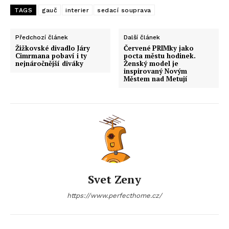
TAGS
gauč
interier
sedací souprava
Předchozí článek
Další článek
Žižkovské divadlo Járy
Červené PRIMky jako
Cimrmana pobaví i ty
pocta městu hodinek.
nejnáročnější diváky
Ženský model je
inspirovaný Novým
Městem nad Metují
Svet Zeny
https://www.perfecthome.cz/