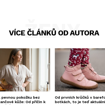
ŽENY
VÍCE ČLÁNKŮ OD AUTORA
a pevnou pokožku bez
Od prvních krůčků v baref
ančové kůže: Od příčin k
botkách, to je teď aktuáln