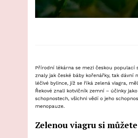
Přírodní lékárna se mezi českou populací s
znaly jak české báby kořenářky, tak dávní mi
léčivé bylince, jíž se říká zelená viagra, m
Řekové znali kotvičník zemní – účinky jako 
schopnostech, všichni vědí o jeho schopnos
menopauze.
Zelenou viagru si můžete