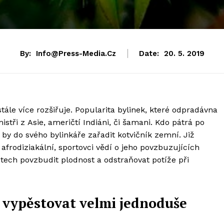
By:
Info@press-Media.cz
Date:
20. 5. 2019
tále více rozšiřuje. Popularita bylinek, které odpradávna
stři z Asie, američtí Indiáni, či šamani. Kdo pátrá po
ěl by do svého bylinkáře zařadit kotvičník zemní. Již
afrodiziakální, sportovci vědí o jeho povzbuzujících
tech povzbudit plodnost a odstraňovat potíže při
 vypěstovat velmi jednoduše