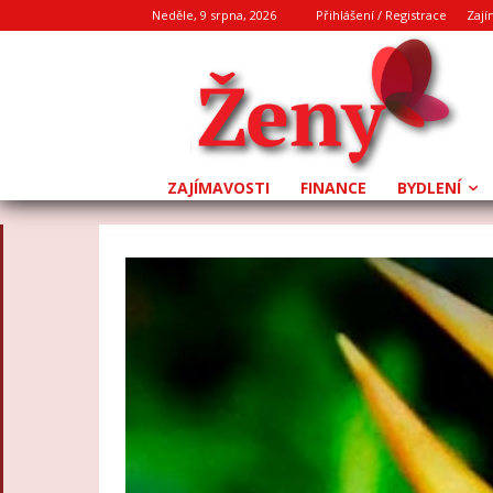
Neděle, 9 srpna, 2026
Přihlášení / Registrace
Zají
ZAJÍMAVOSTI
FINANCE
BYDLENÍ