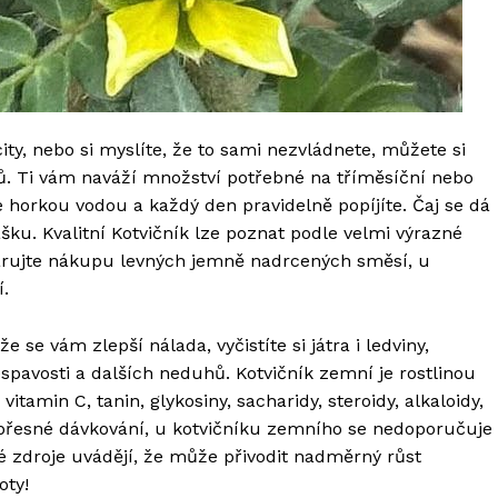
ty, nebo si myslíte, že to sami nezvládnete, můžete si
ů. Ti vám naváží množství potřebné na tříměsíční nebo
e horkou vodou a každý den pravidelně popíjíte. Čaj se dá
šku. Kvalitní Kotvičník lze poznat podle velmi výrazné
varujte nákupu levných jemně nadrcených směsí, u
í.
e se vám zlepší nálada, vyčistíte si játra i ledviny,
spavosti a dalších neduhů. Kotvičník zemní je rostlinou
tamin C, tanin, glykosiny, sacharidy, steroidy, alkaloidy,
a přesné dávkování, u kotvičníku zemního se nedoporučuje
 zdroje uvádějí, že může přivodit nadměrný růst
oty!