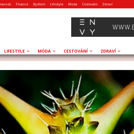
mavosti
Finance
Bydlení
Lifestyle
Móda
Cestování
Zdraví
LIFESTYLE
MÓDA
CESTOVÁNÍ
ZDRAVÍ