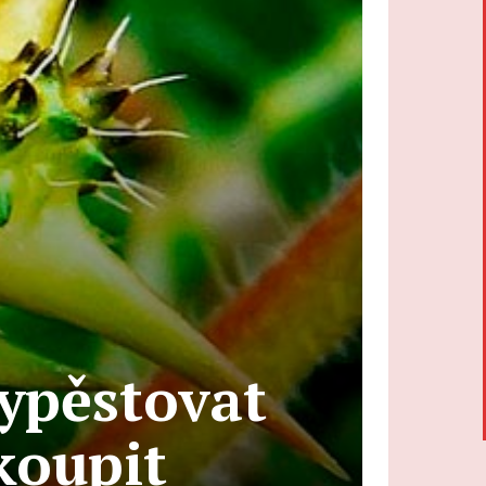
ypěstovat
koupit