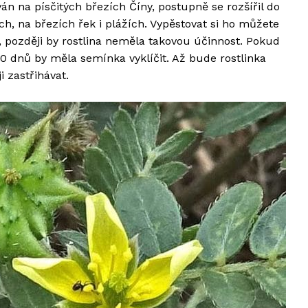
n na písčitých březích Číny, postupně se rozšířil do
ích, na březích řek i plážích. Vypěstovat si ho můžete
, později by rostlina neměla takovou účinnost. Pokud
0 dnů by měla semínka vyklíčit. Až bude rostlinka
 zastřihávat.