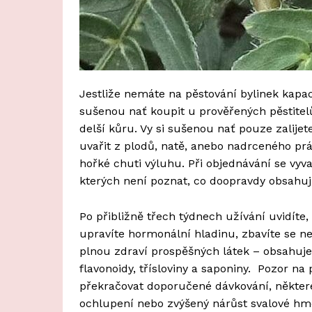
Jestliže nemáte na pěstování bylinek kapaci
sušenou nať koupit u prověřených pěstitel
delší kůru. Vy si sušenou nať pouze zalijet
uvařit z plodů, natě, anebo nadrceného prá
hořké chuti výluhu. Při objednávání se vy
kterých není poznat, co doopravdy obsahuj
Po přibližně třech týdnech užívání uvidíte, ž
upravíte hormonální hladinu, zbavíte se ne
plnou zdraví prospěšných látek – obsahuje vi
flavonoidy, třísloviny a saponiny. Pozor n
překračovat doporučené dávkování, některé
ochlupení nebo zvýšený nárůst svalové hm