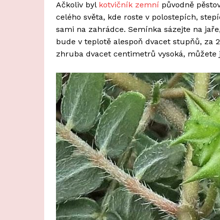
Ačkoliv byl
kotvičník zemní
původně pěstová
celého světa, kde roste v polostepích, step
sami na zahrádce. Semínka sázejte na jaře
bude v teplotě alespoň dvacet stupňů, za 2
zhruba dvacet centimetrů vysoká, můžete ji