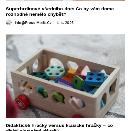
Superhrdinové všedního dne: Co by vám doma
rozhodně nemělo chybět?
Info@press-Media.cz
-
4. 4. 2026
Didaktické hračky versus klasické hračky – co
dítěti skutečně dávají?