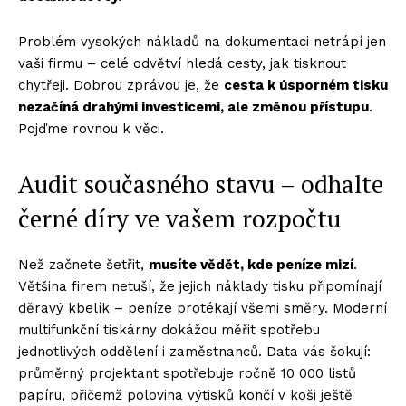
Problém vysokých nákladů na dokumentaci netrápí jen
vaši firmu – celé odvětví hledá cesty, jak tisknout
chytřeji. Dobrou zprávou je, že
cesta k úsporn
ém tisku
nezačíná drahými investicemi, ale změnou přístupu
.
Pojďme rovnou k věci.
Audit současného stavu – odhalte
černé díry ve vašem rozpočtu
Než začnete šetřit,
musíte vědět, kde peníze mizí
.
Většina firem netuší, že jejich náklady tisku připomínají
děravý kbelík – peníze protékají všemi směry. Moderní
multifunkční tiskárny dokážou měřit spotřebu
jednotlivých oddělení i zaměstnanců. Data vás šokují:
průměrný projektant spotřebuje ročně 10 000 listů
papíru, přičemž polovina výtisků končí v koši ještě