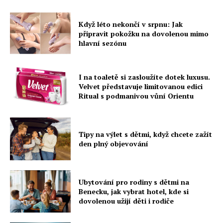
Když léto nekončí v srpnu: Jak
připravit pokožku na dovolenou mimo
hlavní sezónu
I na toaletě si zasloužíte dotek luxusu.
Velvet představuje limitovanou edici
Ritual s podmanivou vůní Orientu
Tipy na výlet s dětmi, když chcete zažít
den plný objevování
Ubytování pro rodiny s dětmi na
Benecku, jak vybrat hotel, kde si
dovolenou užijí děti i rodiče