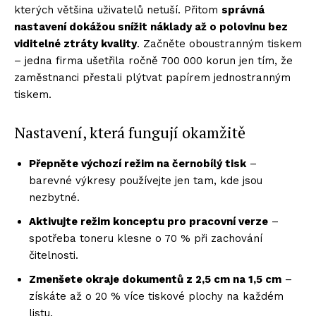
kterých většina uživatelů netuší. Přitom
správná
nastavení dokážou snížit náklady až o polovinu bez
viditeln
é ztráty kvality
. Začněte oboustranným tiskem
– jedna firma ušetřila ročně 700 000 korun jen tím, že
zaměstnanci přestali plýtvat papírem jednostranným
tiskem.
Nastavení, která fungují okamžitě
Přepněte výchozí režim na č
ernobílý tisk
–
barevné výkresy používejte jen tam, kde jsou
nezbytné.
Aktivujte režim konceptu pro pracovní
verze
–
spotřeba toneru klesne o 70 % při zachování
čitelnosti.
Zmenšete okraje dokumentů z 2,5 cm na 1,5 cm
–
získáte až o 20 % více tiskové plochy na každém
listu.