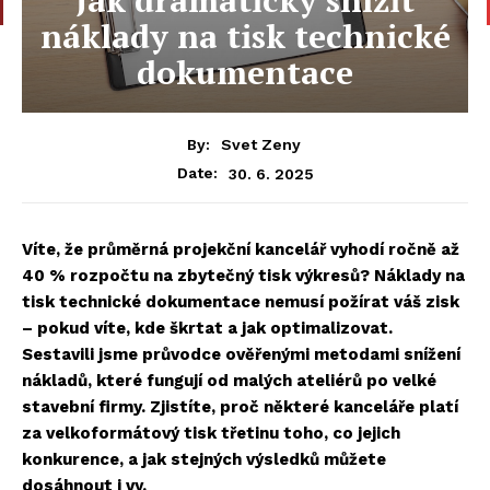
náklady na tisk technické
dokumentace
By:
Svet Zeny
30. 6. 2025
Date:
Víte, že průměrná projekční kancelář vyhodí ročně až
40 % rozpočtu na zbytečný tisk výkresů
? Náklady na
tisk technick
é dokumentace nemusí požírat váš
zisk
– pokud víte, kde škrtat a jak optimalizovat.
Sestavili jsme průvodce ověřenými metodami snížení
nákladů, kter
é fungují od malý
ch ateli
érů po velk
é
stavební firmy. Zjistíte, proč někter
é kancelář
e platí
za velkoformátový tisk třetinu toho, co jejich
konkurence, a jak stejný
ch výsledků můž
ete
dosáhnout i vy.