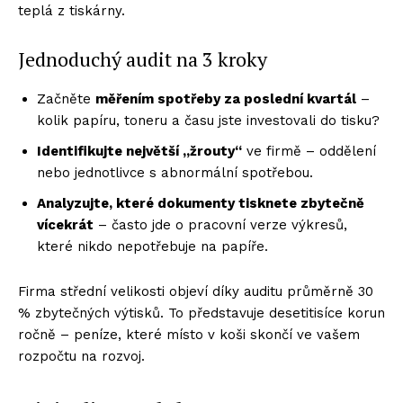
teplá z tiskárny.
Jednoduchý audit na 3 kroky
Začněte
měřením spotřeby za poslední kvartál
–
kolik papíru, toneru a času jste investovali do tisku?
Identifikujte největší „ž
routy
“
ve firmě – oddělení
nebo jednotlivce s abnormální spotřebou.
Analyzujte, kter
é dokumenty tisknete zbytečně
vícekrát
– často jde o pracovní verze výkresů,
které nikdo nepotřebuje na papíře.
Firma střední velikosti objeví díky auditu průměrně 30
% zbytečných výtisků. To představuje desetitisíce korun
ročně – peníze, které místo v koši skončí ve vašem
rozpočtu na rozvoj.