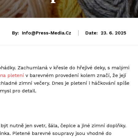
By:
Info@press-Media.cz
Date:
23. 6. 2025
ohádky. Zachumlaná v křesle do hřejivé deky, s malými
 na pletení
v barevném provedení kolem značí, že její
 chladné zimní večery. Dnes je pletení i háčkování spíše
mysl pro detail.
ýt nutně jen svetr, šála, čepice a jiné zimní doplňky.
minka. Pletené barevné soupravy jsou vhodné do