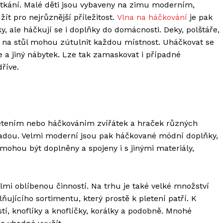
setkání. Malé děti jsou vybaveny na zimu moderním,
ít pro nejrůznější příležitost.
Vlna na háčkování
je pak
 ale háčkují se i doplňky do domácnosti. Deky, polštáře,
 na stůl mohou zútulnit každou místnost. Uháčkovat se
dle a jiný nábytek. Lze tak zamaskovat i případné
dříve.
letením nebo háčkováním zvířátek a hraček různých
ekladou. Velmi moderní jsou pak háčkované módní doplňky,
y mohou být doplněny a spojeny i s jinými materiály,
lmi oblíbenou činností. Na trhu je také velké množství
lňujícího sortimentu, který prostě k pletení patří. K
stí, knoflíky a knoflíčky, korálky a podobně. Mnohé