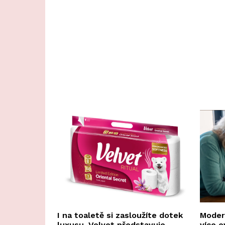
I na toaletě si zasloužíte dotek
Modern
luxusu. Velvet představuje
více o