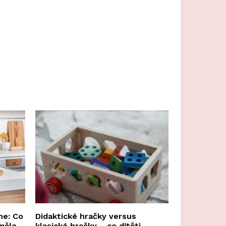
ne: Co
Didaktické hračky versus
mělo
klasické hračky – co dítěti