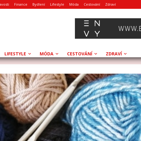
avosti
Finance
Bydlení
Lifestyle
Móda
Cestování
Zdraví
LIFESTYLE
MÓDA
CESTOVÁNÍ
ZDRAVÍ