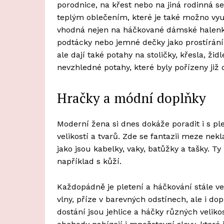
porodnice, na křest nebo na jiná rodinná 
teplým oblečením, které je také možno využ
vhodná nejen na háčkované dámské halenky,
podtácky nebo jemné dečky jako prostírání
ale dají také potahy na stoličky, křesla, ži
nevzhledné potahy, které byly pořízeny již 
Hračky a módní doplňky
Moderní žena si dnes dokáže poradit i s p
velikostí a tvarů. Zde se fantazii meze n
jako jsou kabelky, vaky, batůžky a tašky. T
například s kůží.
Každopádně je pletení a háčkování stále ve
vlny, příze v barevných odstínech, ale i dop
dostání jsou jehlice a háčky různých veliko