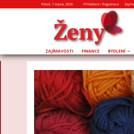
Pátek, 7 srpna, 2026
Přihlášení / Registrace
Zajím
ZAJÍMAVOSTI
FINANCE
BYDLENÍ