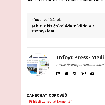
obchody nabízejí i množstevní slevy, které 
Předchozí článek
Jak si užít čokoládu v klidu a s
rozmyslem
Info@press-Medi
https://www.perfecthome.cz/
ZANECHAT ODPOVĚĎ
Přihlásit zanechat komentář