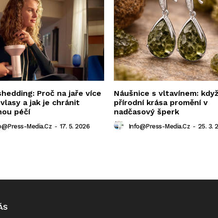
shedding: Proč na jaře více
Náušnice s vltavínem: kdy
 vlasy a jak je chránit
přírodní krása promění v
nou péčí
nadčasový šperk
o@press-Media.cz
-
17. 5. 2026
Info@press-Media.cz
-
25. 3. 
ÁS