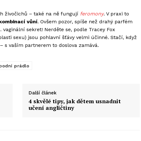
ch živočichů – také na ně fungují
feromony
. V praxi to
kombinací vůní
. Ovšem pozor, spíše než drahý parfém
 vaginální sekret! Nerděte se, podle Tracey Fox
asti sexu) jsou pohlavní šťávy velmi účinné. Stačí, když
 – s vaším partnerem to doslova zamává.
podní prádlo
Další článek
4 skvělé tipy, jak dětem usnadnit
učení angličtiny