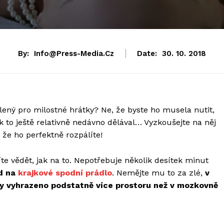
By:
Info@press-Media.cz
Date:
30. 10. 2018
álený pro milostné hrátky? Ne, že byste ho musela nutit,
k to ještě relativně nedávno dělával… Vyzkoušejte na něj
že ho perfektně rozpálíte!
e vědět, jak na to. Nepotřebuje několik desítek minut
d na
krajkové spodní prádlo
. Nemějte mu to za zlé,
v
y vyhrazeno podstatně více prostoru než v mozkovně