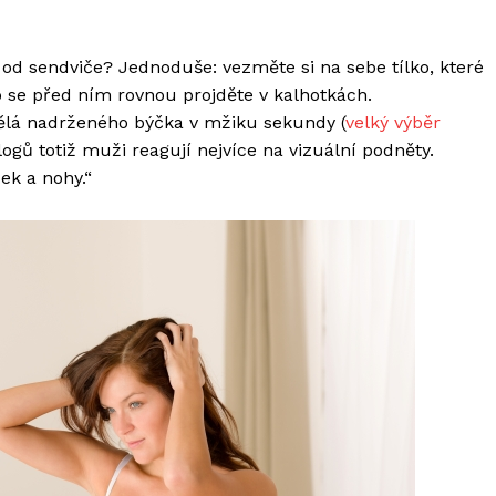
d sendviče? Jednoduše: vezměte si na sebe tílko, které
o se před ním rovnou projděte v kalhotkách.
ělá nadrženého býčka v mžiku sekundy (
velký výběr
ogů totiž muži reagují nejvíce na vizuální podněty.
dek a nohy.“