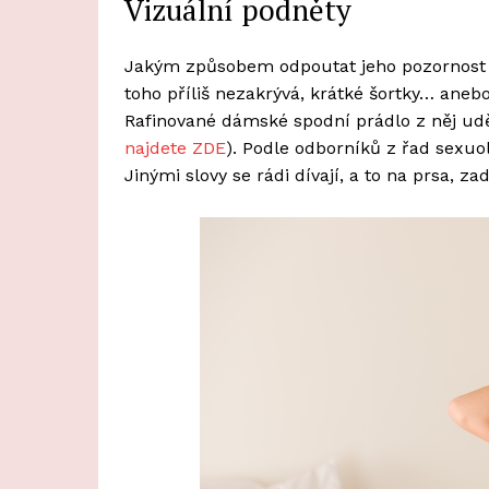
Vizuální podněty
Jakým způsobem odpoutat jeho pozornost o
toho příliš nezakrývá, krátké šortky… aneb
Rafinované dámské spodní prádlo z něj ud
najdete ZDE
). Podle odborníků z řad sexuol
Jinými slovy se rádi dívají, a to na prsa, za