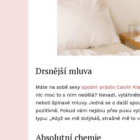
Drsnější mluva
Máte na sobě sexy
spodní prádlo Calvin Kl
nic moc to s ním nedělá? Nevadí, vytáhnět
neboli špinavé mluvy. Jedná se o další spo
pozitivně. Pokud vám nejdou přes pusu vyl
typu: „Když se mě dotýkáš, strašně mě to 
Absolutní chemie