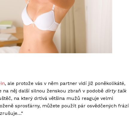
ein
, ale protože vás v něm partner vidí již poněkolikáté,
e na něj další silnou ženskou zbraň v podobě
dirty talk
uštěč, na který drtivá většina mužů reaguje velmi
oženě sprosťárny, můžete použít pár osvědčených frází
vzrušuje…“