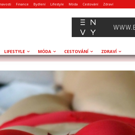
mavosti
Finance
Bydlení
Lifestyle
Móda
Cestování
Zdraví
LIFESTYLE
MÓDA
CESTOVÁNÍ
ZDRAVÍ