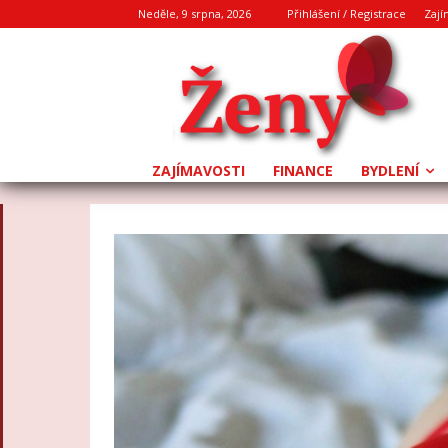
Neděle, 9 srpna, 2026
Přihlášení / Registrace
Zají
ZAJÍMAVOSTI
FINANCE
BYDLENÍ