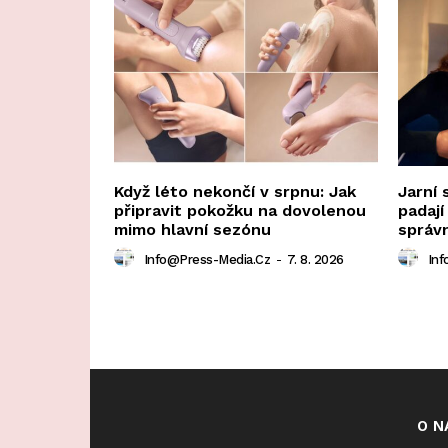
Když léto nekončí v srpnu: Jak
Jarní 
připravit pokožku na dovolenou
padají
mimo hlavní sezónu
správ
Info@press-Media.cz
-
7. 8. 2026
Inf
O N