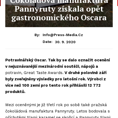
Pannyruty získala opět
gastronomického Oscara
By:
Info@press-Media.cz
30. 9. 2020
Date:
Potravinářský Oscar. Tak by se dalo označit ocenění
v nejuznávanější mezinárodní soutěži, nápojů a
potravin, Great Taste Awards.
V druhé polovině září
byly zveřejněny výsledky pro letošní rok. Výrobci z
více než 100 zemí pro tento rok přihlásili 12 772
produktů.
Mezi oceněnými je již třetí rok po sobě také pražská
čokoládová manufaktura Pannyruty. Letos bodovala s
příchutěmi Slaný karamel se skořicí a Pannyruty Slaný