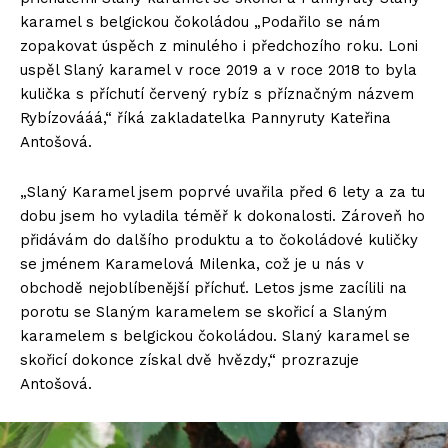
karamel s belgickou čokoládou „Podařilo se nám
zopakovat úspěch z minulého i předchozího roku. Loni
uspěl Slaný karamel v roce 2019 a v roce 2018 to byla
kulička s příchutí červený rybíz s příznačným názvem
Rybízovááá,“ říká zakladatelka Pannyruty Kateřina
Antošová.
„Slaný Karamel jsem poprvé uvařila před 6 lety a za tu
dobu jsem ho vyladila téměř k dokonalosti. Zároveň ho
přidávám do dalšího produktu a to čokoládové kuličky
se jménem Karamelová Milenka, což je u nás v
obchodě nejoblíbenější příchuť. Letos jsme zacílili na
porotu se Slaným karamelem se skořicí a Slaným
karamelem s belgickou čokoládou. Slaný karamel se
skořicí dokonce získal dvě hvězdy,“ prozrazuje
Antošová.