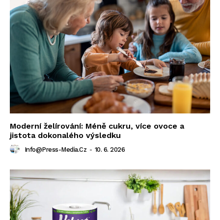
Moderní želírování: Méně cukru, více ovoce a
jistota dokonalého výsledku
Info@press-Media.cz
-
10. 6. 2026