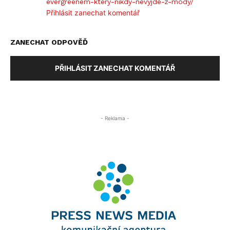
evergreenem-ktery-nikdy-nevyjde-z-mody/
Přihlásit zanechat komentář
ZANECHAT ODPOVĚĎ
PŘIHLÁSIT ZANECHAT KOMENTÁŘ
- Reklama -