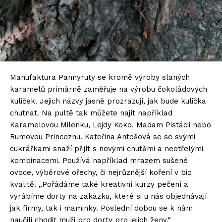
Manufaktura Pannyruty se kromě výroby slaných
karamelů primárně zaměřuje na výrobu čokoládových
kuliček. Jejich názvy jasně prozrazují, jak bude kulička
chutnat. Na pultě tak můžete najít například
Karamelovou Milenku, Lejdy Koko, Madam Pistácii nebo
Rumovou Princeznu. Kateřina Antošová se se svými
cukrářkami snaží přijít s novými chutěmi a neotřelými
kombinacemi. Používá například mrazem sušené
ovoce, výběrové ořechy, či nejrůznější koření v bio
kvalitě. „Pořádáme také kreativní kurzy pečení a
vyrábíme dorty na zakázku, které si u nás objednávají
jak firmy, tak i maminky. Poslední dobou se k nám
naučili chodit muži pro dorty pro jejich ženy.“