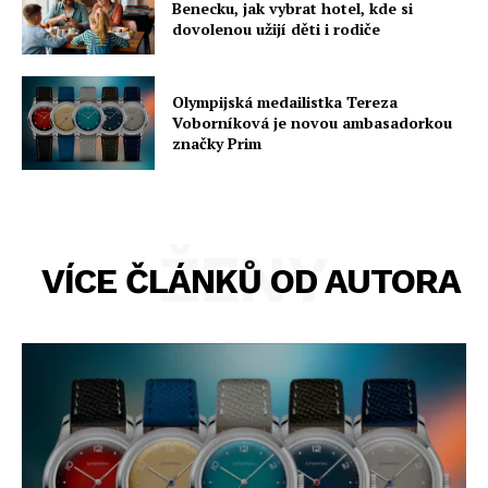
Benecku, jak vybrat hotel, kde si
dovolenou užijí děti i rodiče
Olympijská medailistka Tereza
Voborníková je novou ambasadorkou
značky Prim
ŽENY
VÍCE ČLÁNKŮ OD AUTORA