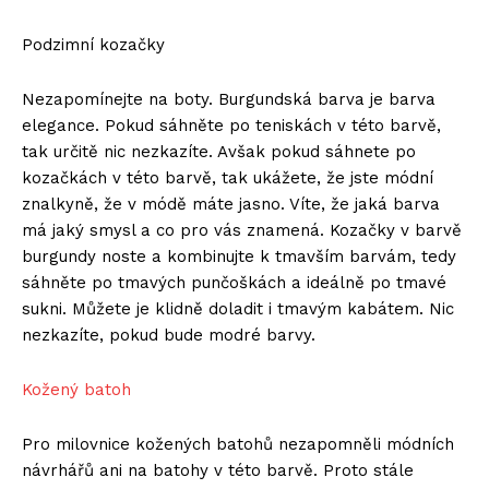
Podzimní kozačky
Nezapomínejte na boty. Burgundská barva je barva
elegance. Pokud sáhněte po teniskách v této barvě,
tak určitě nic nezkazíte. Avšak pokud sáhnete po
kozačkách v této barvě, tak ukážete, že jste módní
znalkyně, že v módě máte jasno. Víte, že jaká barva
má jaký smysl a co pro vás znamená. Kozačky v barvě
burgundy noste a kombinujte k tmavším barvám, tedy
sáhněte po tmavých punčoškách a ideálně po tmavé
sukni. Můžete je klidně doladit i tmavým kabátem. Nic
nezkazíte, pokud bude modré barvy.
Kožený batoh
Pro milovnice kožených batohů nezapomněli módních
návrhářů ani na batohy v této barvě. Proto stále