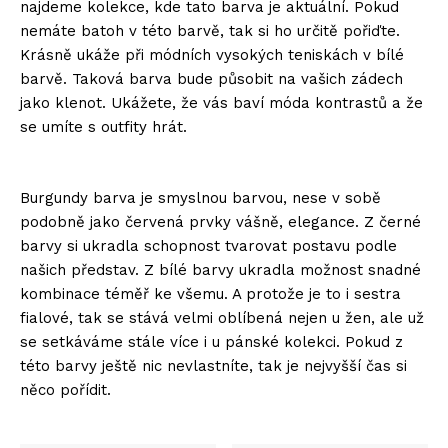
najdeme kolekce, kde tato barva je aktuální. Pokud
nemáte batoh v této barvě, tak si ho určitě pořiďte.
Krásně ukáže při módních vysokých teniskách v bílé
barvě. Taková barva bude působit na vašich zádech
jako klenot. Ukážete, že vás baví móda kontrastů a že
se umíte s outfity hrát.
Burgundy barva je smyslnou barvou, nese v sobě
podobně jako červená prvky vášně, elegance. Z černé
barvy si ukradla schopnost tvarovat postavu podle
našich představ. Z bílé barvy ukradla možnost snadné
kombinace téměř ke všemu. A protože je to i sestra
fialové, tak se stává velmi oblíbená nejen u žen, ale už
se setkáváme stále více i u pánské kolekci. Pokud z
této barvy ještě nic nevlastníte, tak je nejvyšší čas si
něco pořídit.