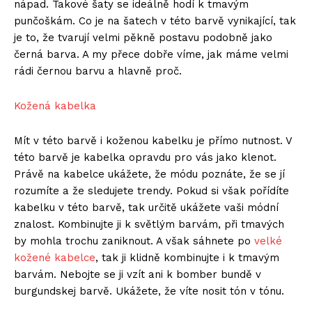
nápad. Takové šaty se ideálně hodí k tmavým
punčoškám. Co je na šatech v této barvě vynikající, tak
je to, že tvarují velmi pěkně postavu podobně jako
černá barva. A my přece dobře víme, jak máme velmi
rádi černou barvu a hlavně proč.
Kožená kabelka
Mít v této barvě i koženou kabelku je přímo nutnost. V
této barvě je kabelka opravdu pro vás jako klenot.
Právě na kabelce ukážete, že módu poznáte, že se jí
rozumíte a že sledujete trendy. Pokud si však pořídíte
kabelku v této barvě, tak určitě ukážete vaši módní
znalost. Kombinujte ji k světlým barvám, při tmavých
by mohla trochu zaniknout. A však sáhnete po
velké
kožené kabelce
, tak ji klidně kombinujte i k tmavým
barvám. Nebojte se ji vzít ani k bomber bundě v
burgundskej barvě. Ukážete, že víte nosit tón v tónu.