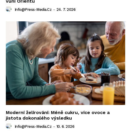
vůní Orientu
Info@press-Media.cz
-
24. 7. 2026
Moderní želírování: Méně cukru, více ovoce a
jistota dokonalého výsledku
Info@press-Media.cz
-
10. 6. 2026