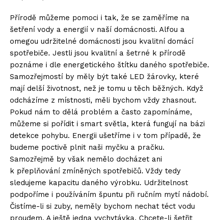
Přírodě můžeme pomoci i tak, že se zaměříme na
šetření vody a energií v naší domácnosti. Alfou a
omegou udržitelné domácnosti jsou kvalitní domácí
spotřebiče. Jestli jsou kvalitní a šetrné k přírodě
poznáme i dle energetického štítku daného spotřebiče.
Samozřejmostí by měly být také LED žárovky, které
mají delší životnost, než je tomu u těch běžných. Když
odcházíme z místnosti, měli bychom vždy zhasnout.
Pokud nám to dělá problém a často zapomínáme,
můžeme si pořídit i smart světla, která fungují na bázi
detekce pohybu. Energii ušetříme i v tom případě, že
budeme poctivě plnit naši myčku a pračku.
Samozřejmě by však nemělo docházet ani
k přeplňování zmíněných spotřebičů. Vždy tedy
sledujeme kapacitu daného výrobku. Udržitelnost
podpoříme i používáním špuntu při ručním mytí nádobí.
Čistíme-li si zuby, neměly bychom nechat téct vodu
proudem. A ještě jedna vychytávka. Chcete-li šetřit