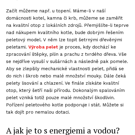
Začít můžeme např. u topení. Máme-li v naší
domácnosti kotel, kamna či krb, můžeme se zaměřit
na kvalitní otop z lokálních zdrojů. Přemýšlíte-li teprve
nad nákupem kvalitního kotle, bude dobrým řešením
peletový model. V něm lze topit šetrnými dřevěnými
peletami.
Výroba pelet
je proces, kdy dochází ke
zpracování štěpky, pilin a prachu z tvrdého dřeva. Vše
se nejdříve vysuší v sušárnách a následně pak pomele.
Aby se zlepšily mechanické vlastnosti pelet, přidá se
do nich i škrob nebo malé množství mouky. Dále čeká
pelety lisování a chlazení. Ve finále získáte kvalitní
otop, který šetří naši přírodu. Dokonalým spalováním
pelet vzniká totiž pouze malé množství škodlivin.
Pořízení peletového kotle podporuje i stát. Můžete si
tak dojít pro nemalou dotaci.
A jak je to s energiemi a vodou?