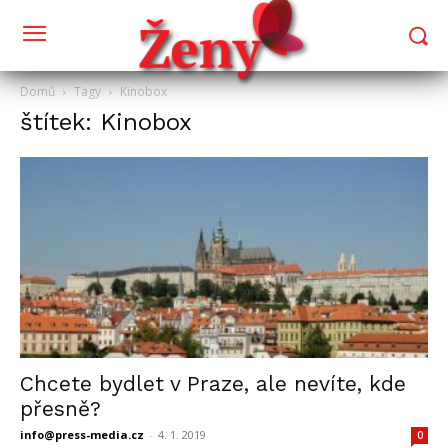
Domů
Tagy
Kinobox
štítek: Kinobox
Chcete bydlet v Praze, ale nevíte, kde
přesně?
info@press-media.cz
-
4. 1. 2019
0