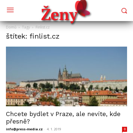
Domů
Tagy
Finlist.cz
štítek: finlist.cz
Chcete bydlet v Praze, ale nevíte, kde
přesně?
info@press-media.cz
-
4. 1. 2019
0