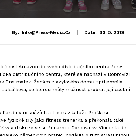
By:
Info@press-Media.cz
Date:
30. 5. 2019
olečnost Amazon do svého distribučního centra ženy
dka distribučního centra, které se nachází v Dobrovízi
oslav Dne matek. Ženám z azylového domu zpříjemnila
 Lukášková, se kterou měly možnost probrat její osobní
Panda v nesnázích a Losos v kaluži. Prošla si
vé fyzické síly jako fitness trenérka a překonala také
ášky a diskuze se se ženami z Domova sv. Vincenta de
edaleko německých hranic, podělila o tuto strastiplnou