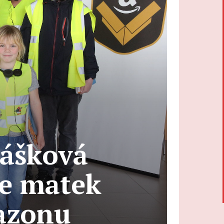
kášková
ne matek
azonu