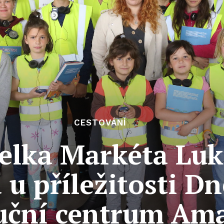
CESTOVÁNÍ
telka Markéta Lu
a u příležitosti D
buční centrum Am