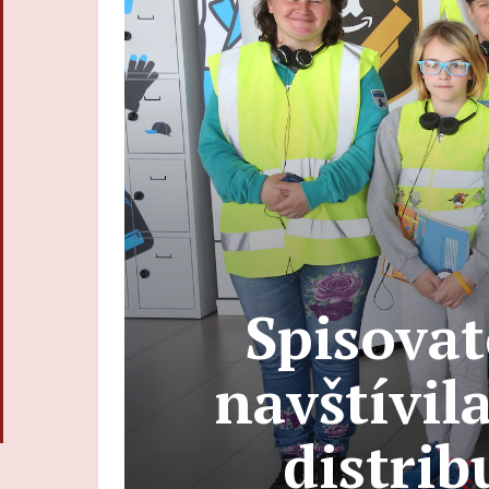
Spisova
navštívil
distri