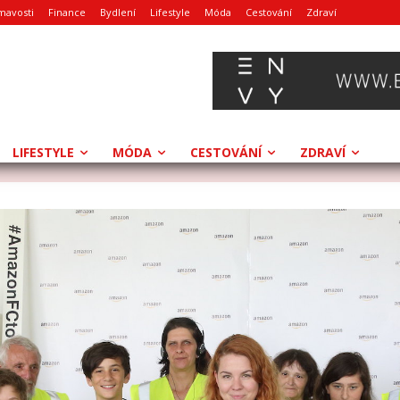
mavosti
Finance
Bydlení
Lifestyle
Móda
Cestování
Zdraví
LIFESTYLE
MÓDA
CESTOVÁNÍ
ZDRAVÍ