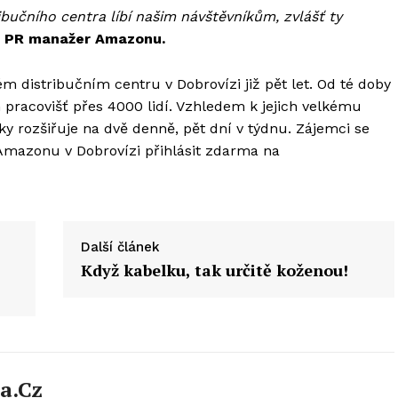
ibučního centra líbí našim návštěvníkům, zvlášť ty
E PR manažer Amazonu.
m distribučním centru v Dobrovízi již pět let. Od té doby
h pracovišť přes 4000 lidí. Vzhledem k jejich velkému
ky rozšiřuje na dvě denně, pět dní v týdnu. Zájemci se
Amazonu v Dobrovízi přihlásit zdarma na
Další článek
Když kabelku, tak určitě koženou!
a.cz