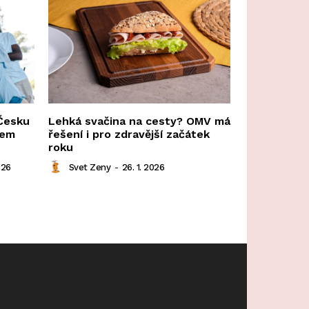
 Česku
Lehká svačina na cesty? OMV má
dem
řešení i pro zdravější začátek
roku
026
Svet Zeny
-
26. 1. 2026