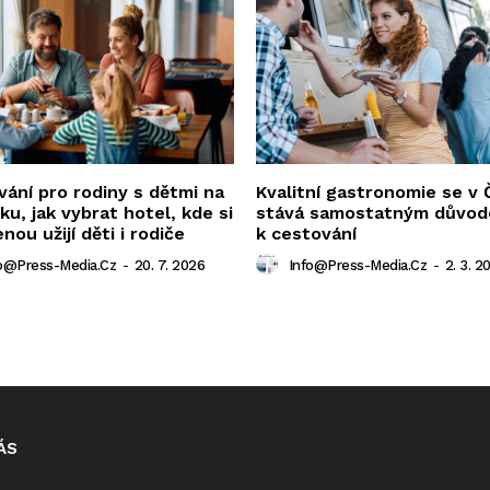
ání pro rodiny s dětmi na
Kvalitní gastronomie se v
u, jak vybrat hotel, kde si
stává samostatným důvo
nou užijí děti i rodiče
k cestování
o@press-Media.cz
-
20. 7. 2026
Info@press-Media.cz
-
2. 3. 2
ÁS