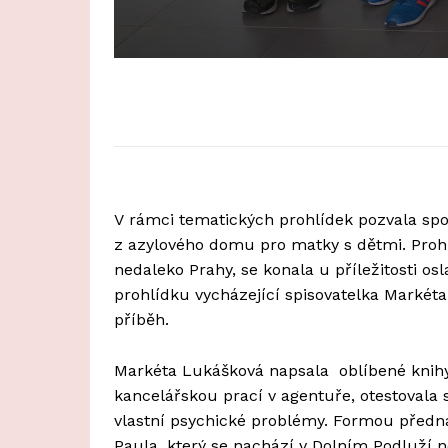
V rámci tematických prohlídek pozvala sp
z azylového domu pro matky s dětmi. Prohlí
nedaleko Prahy, se konala u příležitosti 
prohlídku vycházející spisovatelka Markéta
příběh.
Markéta Lukášková napsala oblíbené knihy 
kancelářskou prací v agentuře, otestovala s
vlastní psychické problémy. Formou předn
Paula, který se nachází v Dolním Podluží n