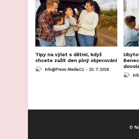
Tipy na výlet s dětmi, když
Ubytov
chcete zažít den plný objevování
Beneck
dovole
Info@press-Media.cz
-
22. 7. 2026
Inf
O N