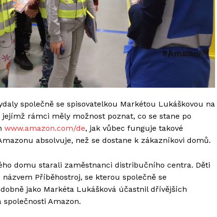
ydaly společně se spisovatelkou Markétou Lukáškovou na
v jejímž rámci měly možnost poznat, co se stane po
ch
www.amazon.com/de
, jak vůbec funguje takové
 Amazonu absolvuje, než se dostane k zákazníkovi domů.
ého domu starali zaměstnanci distribučního centra. Děti
s názvem Příběhostroj, se kterou společně se
dobně jako Markéta Lukášková účastnil dřívějších
a společnosti Amazon.