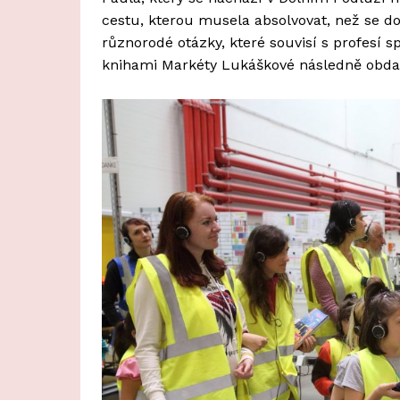
cestu, kterou musela absolvovat, než se d
různorodé otázky, které souvisí s profesí s
knihami Markéty Lukáškové následně obd