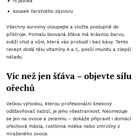
½ jablka
kousek čerstvého zázvoru
Všechny suroviny oloupejte a vložte postupně do
přístroje. Pomalu lisovaná šťáva má krásnou barvu,
svěží chuť a vůni, která vás probudí i bez kávy. Tento
recept dodá tělu vitamíny A a C, posílí imunitu a zlepší
náladu.
Víc než jen šťáva – objevte sílu
ořechů
Velkou výhodou, kterou profesionální šnekový
odšťavňovač nabízí, je jeho všestrannost. Neomezuje
se jen na ovoce a zeleninu – dokáže připravit i domácí
ořechová másla, rostlinná mléka nebo zmrzliny z
mraženého ovoce.