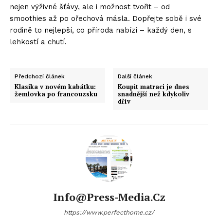
nejen výživné šťávy, ale i možnost tvořit – od
smoothies až po ořechová másla. Dopřejte sobě i své
rodině to nejlepší, co příroda nabízí – každý den, s
lehkostí a chutí.
Předchozí článek
Další článek
Klasika v novém kabátku:
Koupit matraci je dnes
žemlovka po francouzsku
snadnější než kdykoliv
dřív
Info@press-Media.cz
https://www.perfecthome.cz/