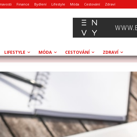
mavosti
Finance
Bydlení
Lifestyle
Móda
Cestování
Zdraví
LIFESTYLE
MÓDA
CESTOVÁNÍ
ZDRAVÍ