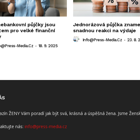
nebankovní půjčky jsou
Jednorázová půjčka znam
tem pro velké finanční
snadnou reakci na výdaje
y
Info@press-Media.cz
-
23. 8. 
o@press-Media.cz
-
18. 9. 2025
ÁS
zín ŽENY Vám poradí jak být svá, krásná a úspěšná žena. Jsme Žensk
aktujte nás:
info@press-media.cz