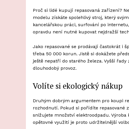
Proč si lidé kupují repasovaná zařízení? 
modelu získáte spolehlivý stroj, který sv
kancelářskou práci, surfování po internetu
opravdu není nutné kupovat nejdražší tech
Jako repasované se prodávají častokrát i š
třeba 50 000 korun. Jistě si dokážete před
ještě nepatří do starého železa. Vyšší řady
dlouhodobý provoz.
Volíte si ekologický nákup
Druhým dobrým argumentem pro koupi repa
rozhodnutí. Pokud si pořídíte repasované za
snižujete množství elektroodpadu. Výroba k
opětovné využití je proto udržitelnější volb