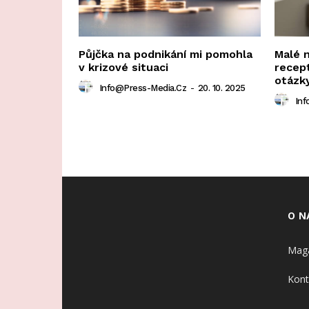
Půjčka na podnikání mi pomohla
Malé 
v krizové situaci
recep
otázk
Info@press-Media.cz
-
20. 10. 2025
Inf
O N
Maga
Kont