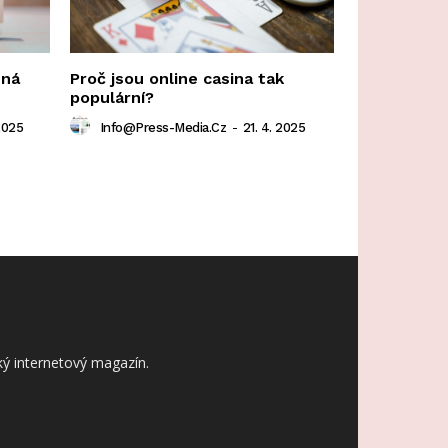
ená
Proč jsou online casina tak
populární?
2025
Info@press-Media.cz
-
21. 4. 2025
ý internetový magazín.