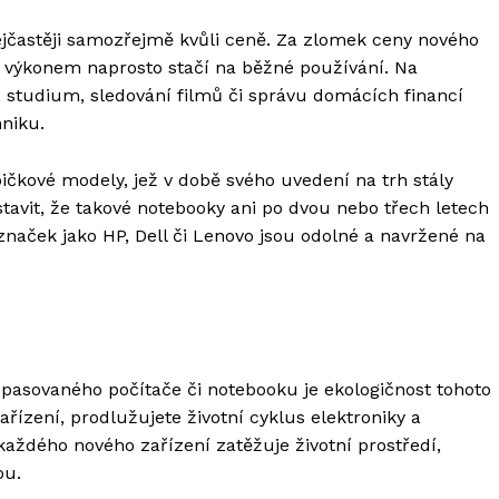
Nejčastěji samozřejmě kvůli ceně. Za zlomek ceny nového
ým výkonem naprosto stačí na běžné používání. Na
, studium, sledování filmů či správu domácích financí
niku.
pičkové modely, jež v době svého uvedení na trh stály
stavit, že takové notebooky ani po dvou nebo třech letech
 značek jako HP, Dell či Lenovo jsou odolné a navržené na
sovaného počítače či notebooku je ekologičnost tohoto
řízení, prodlužujete životní cyklus elektroniky a
aždého nového zařízení zatěžuje životní prostředí,
ou.