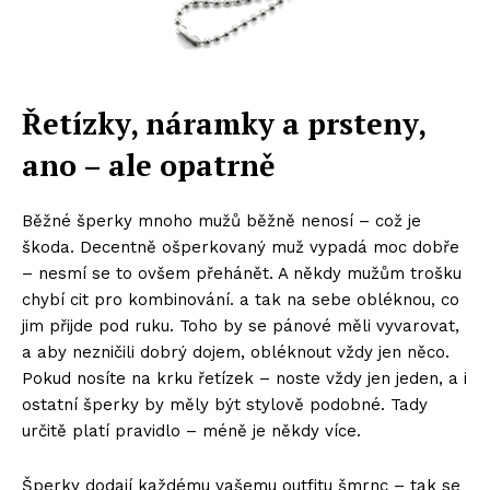
Řetízky, náramky a prsteny,
ano – ale opatrně
Běžné šperky mnoho mužů běžně nenosí – což je
škoda. Decentně ošperkovaný muž vypadá moc dobře
– nesmí se to ovšem přehánět. A někdy mužům trošku
chybí cit pro kombinování. a tak na sebe obléknou, co
jim přijde pod ruku. Toho by se pánové měli vyvarovat,
a aby nezničili dobrý dojem, obléknout vždy jen něco.
Pokud nosíte na krku řetízek – noste vždy jen jeden, a i
ostatní šperky by měly být stylově podobné. Tady
určitě platí pravidlo – méně je někdy více.
Šperky dodají každému vašemu outfitu šmrnc – tak se