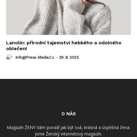
Lanolin: přírodní tajemství hebkého a odolného
oblečení
Info@press-Media.cz
-
29. 8. 2025
O NÁS
Magazín ŽENY Vám poradí jak být svá, krásná a úspěšná žena.
Jsme Ženský internetový magazín.