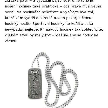
zkrátka patří – a vypadají báječně. Kromě toho je
nošení hodinek také praktické – což právě muži velmi
ocení. Na hodinkách nešetřete a vybírejte kvalitní,
které vám vydrží dlouhá léta. Jen pozor, k čemu
hodinky nosíte. Sportovní hodinky ke košili a saku
nevypadají nejlépe. Při nákupu hodinek tak zohledňujte,
v jakém stylu by měly být – ideálně aby se hodily ke
všemu.