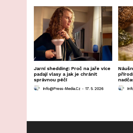
Jarní shedding: Proč na jaře více
Náušni
padají vlasy a jak je chránit
přírod
správnou péčí
nadča
Info@press-Media.cz
-
17. 5. 2026
Inf