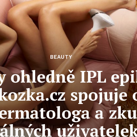
BEAUTY
y ohledně IPL ep
kozka.cz spojuje
ermatologa a zku
álných uživatele