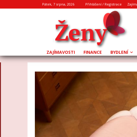
Pátek, 7 srpna, 2026
Přihlášení / Registrace
Zajím
ZAJÍMAVOSTI
FINANCE
BYDLENÍ