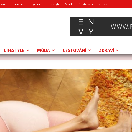
avosti
Finance
Bydlení
Lifestyle
Móda
Cestování
Zdraví
LIFESTYLE
MÓDA
CESTOVÁNÍ
ZDRAVÍ