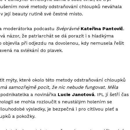
oušením nové metody odstraňování chloupků neváhala
v její beauty rutině své čestné místo.
ka a moderátorka podcastu
Svéprávné
Kateřina Pantovič
.
vá názor, že patriarchát se dá porazit i s hladkýma
objevila při odjezdu na dovolenou, kdy nemusela řešit
ravená na svlékání do plavek.
átit mýty, které okolo této metody odstraňování chloupků
 má samozřejmě pocit, že nic nebude fungovat. Měla
 podnikatelka a novinářka
Lucie Janotová
. IPL jí šetří čas
hnologii se mohla rozloučit s neustálým holením se
louhodobé výsledky, je bezpečná i pro citlivou pleť a
upků a pokožky.