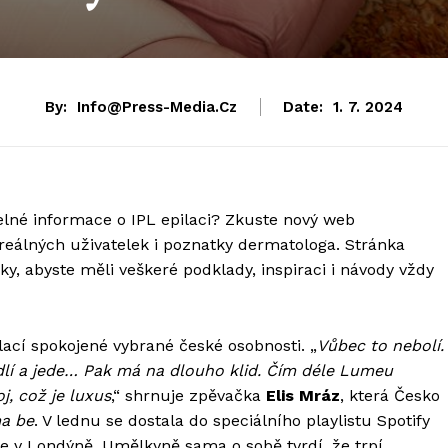
By:
Info@press-Media.cz
Date:
1. 7. 2024
elné informace o IPL epilaci? Zkuste nový web
 reálných uživatelek i poznatky dermatologa. Stránka
ky, abyste měli veškeré podklady, inspiraci i návody vždy
ilací spokojené vybrané české osobnosti. „
Vůbec to nebolí.
odlí a jede… Pak má na dlouho klid. Čím déle Lumeu
, což je luxus
,“ shrnuje zpěvačka
Elis Mráz
, která Česko
a be
. V lednu se dostala do speciálního playlistu Spotify
are v Londýně. Umělkyně sama o sobě tvrdí, že trpí