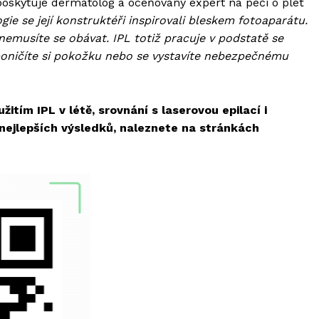
oskytuje dermatolog a oceňovaný expert na péči o pleť
ogie se její konstruktéři inspirovali bleskem fotoaparátu.
 nemusíte se obávat. IPL totiž pracuje v podstatě se
 poničíte si pokožku nebo se vystavíte nebezpečnému
užitím IPL v létě, srovnání s laserovou epilací i
 nejlepších výsledků, naleznete na stránkách