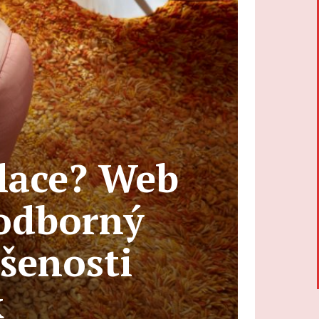
ilace? Web
 odborný
šenosti
k