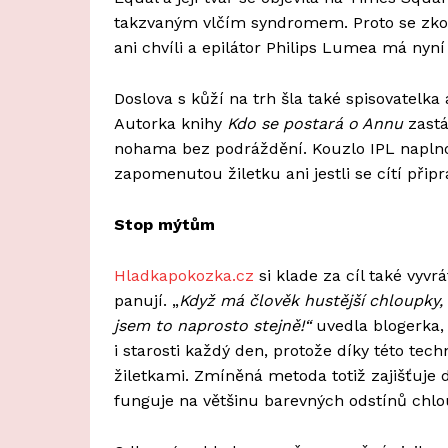
takzvaným vlčím syndromem. Proto se zk
ani chvíli a epilátor Philips Lumea má nyní 
Doslova s kůží na trh šla také spisovatel
Autorka knihy
Kdo se postará o Annu
zastá
nohama bez podráždění. Kouzlo IPL naplno 
zapomenutou žiletku ani jestli se cítí přip
Stop mýtům
Hladkapokozka.cz
si klade za cíl také vyvr
panují. „
Když má člověk hustější chloupky,
jsem to naprosto stejně!“
uvedla blogerka,
i starosti každý den, protože díky této tec
žiletkami. Zmíněná metoda totiž zajišťuje d
funguje na většinu barevných odstínů chlo