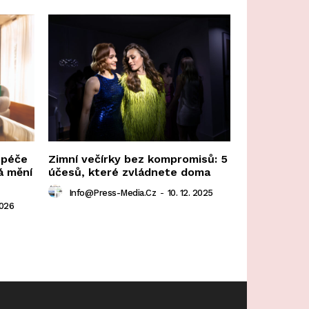
 péče
Zimní večírky bez kompromisů: 5
á mění
účesů, které zvládnete doma
Info@press-Media.cz
-
10. 12. 2025
2026