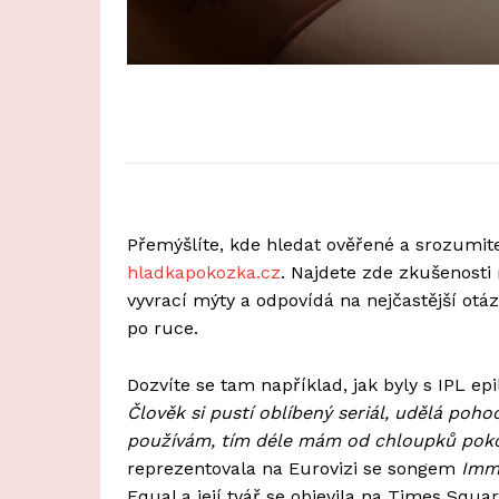
Přemýšlíte, kde hledat ověřené a srozumit
hladkapokozka.cz
. Najdete zde zkušenosti
vyvrací mýty a odpovídá na nejčastější otáz
po ruce.
Dozvíte se tam například, jak byly s IPL ep
Člověk si pustí oblíbený seriál, udělá poh
používám, tím déle mám od chloupků pokoj
reprezentovala na Eurovizi se songem
Imm
Equal a její tvář se objevila na Times Squ