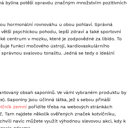
aná bylina potěší opravdu značným množstvím pozitivních
enou hormonální rovnováhu u obou pohlaví. Správná
ší psychickou pohodu, lepší zdraví a také sportovní
ické centrum v mozku, které je zodpovědné za libido. To
pšuje funkci močového ústrojí, kardiovaskulárního
správnou svalovou tonalitu. Jedná se tedy o ideální
garantovaný obsah saponinů. Ve vámi vybraném produktu by
e). Saponiny jsou účinná látka, jež s sebou přináší
vičník zemní
pořídíte třeba na webových stránkách
. Tam najdete několik ověřených značek kotvičníku,
o chvíli navíc můžete využít výhodnou slevovou akci, kdy k