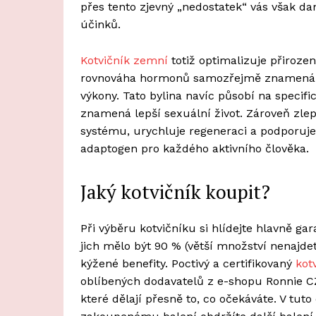
přes tento zjevný „nedostatek“ vás však d
účinků.
Kotvičník zemní
totiž optimalizuje přiroz
rovnováha hormonů samozřejmě znamená vět
výkony. Tato bylina navíc působí na specif
znamená lepší sexuální život. Zároveň zle
systému, urychluje regeneraci a podporuje 
adaptogen pro každého aktivního člověka.
Jaký kotvičník koupit?
Při výběru kotvičníku si hlídejte hlavně 
jich mělo být 90 % (větší množství nenajdet
kýžené benefity. Poctivý a certifikovaný
kot
oblíbených dodavatelů z e-shopu Ronnie CZ
které dělají přesně to, co očekáváte. V tut