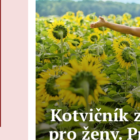
Kotvičník 
pro ženy. P