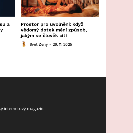
su a
Prostor pro uvolnění: když
dy
vědomý dotek mění způsob,
jakým se člověk cítí
Svet Zeny
-
26. 11. 2025
ý internetový magazín.