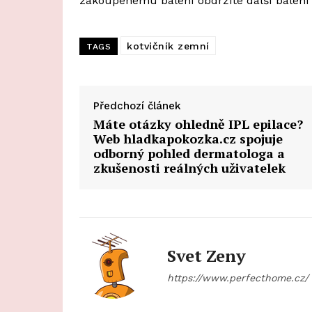
zakoupenému balení obdržíte další balení
kotvičník zemní
TAGS
Předchozí článek
Máte otázky ohledně IPL epilace?
Web hladkapokozka.cz spojuje
odborný pohled dermatologa a
zkušenosti reálných uživatelek
Svet Zeny
https://www.perfecthome.cz/