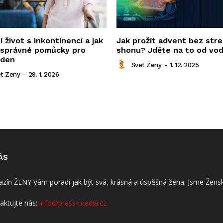
í život s inkontinencí a jak
Jak prožít advent bez stre
t správné pomůcky pro
shonu? Jděte na to od vo
 den
Svet Zeny
-
1. 12. 2025
t Zeny
-
29. 1. 2026
ÁS
zín ŽENY Vám poradí jak být svá, krásná a úspěšná žena. Jsme Žensk
aktujte nás:
info@press-media.cz