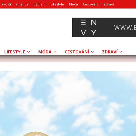
mavosti
Finance
Bydlení
Lifestyle
Móda
Cestování
Zdraví
LIFESTYLE
MÓDA
CESTOVÁNÍ
ZDRAVÍ