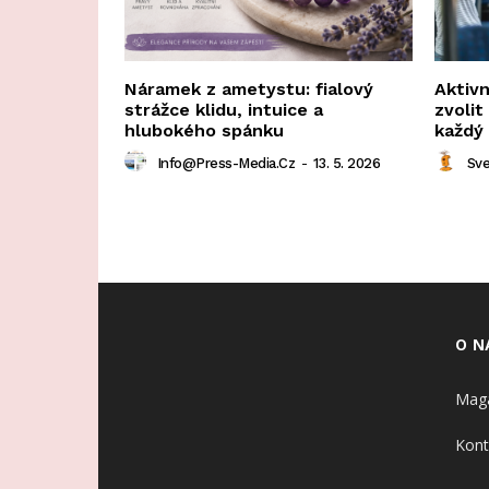
Náramek z ametystu: fialový
Aktivn
strážce klidu, intuice a
zvoli
hlubokého spánku
každý
Info@press-Media.cz
-
13. 5. 2026
Sve
O N
Maga
Kont