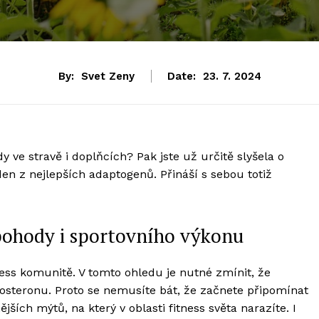
By:
Svet Zeny
Date:
23. 7. 2024
dy ve stravě i doplňcích? Pak jste už určitě slyšela o
den z nejlepších adaptogenů. Přináší s sebou totiž
 pohody i sportovního výkonu
ness komunitě. V tomto ohledu je nutné zmínit, že
osteronu. Proto se nemusíte bát, že začnete připomínat
ších mýtů, na který v oblasti fitness světa narazíte. I