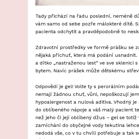
Tady přichází na řadu poslední, neméně dů
vám samo od sebe pozře málokteré dítě. S
pacienta odchytit a pravděpodobně to nesk
Zdravotní prostředky ve formě prášku se z
nějaká příchuť, která má podání usnadnit. 
a dítko „nastraženou lest“ ve sve sklenici
bytem. Navíc prášek může dětskému střevu 
Odpovědí je gel! Volte ty s perorálním po
nemají žádnou chuť, vůni, nepoškozují jem
hypoalergenost a nulová aditiva. Vhodný je
do oblíbeného nápoje a váš malý pacient t
než jeho či její oblíbený džus – gel se tot
zamíchání do obyčejné vody tekutina lehc
nedodá vše, co v tu chvíli potřebuje a ta