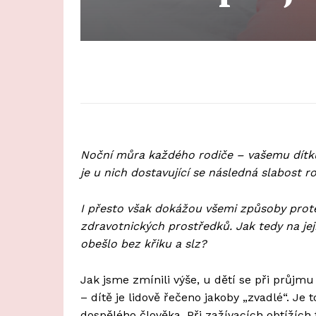
Noční můra každého rodiče – vašemu dítku
je u nich dostavující se následná slabost
I přesto však dokážou všemi způsoby prot
zdravotnických prostředků. Jak tedy na je
obešlo bez křiku a slz?
Jak jsme zmínili výše, u dětí se při průjmu
– dítě je lidově řečeno jakoby „zvadlé“. Je 
dospělého člověka. Při zažívacích obtížích 