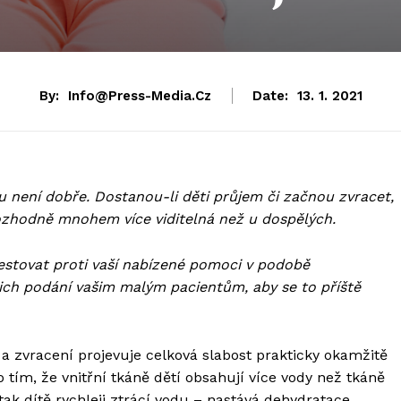
By:
Info@press-Media.cz
Date:
13. 1. 2021
 není dobře. Dostanou-li děti průjem či začnou zvracet,
 rozhodně mnohem více viditelná než u dospělých.
estovat proti vaší nabízené pomoci v podobě
jich podání vašim malým pacientům, aby se to příště
 a zvracení projevuje celková slabost prakticky okamžitě
to tím, že vnitřní tkáně dětí obsahují více vody než tkáně
tak dítě rychleji ztrácí vodu – nastává dehydratace