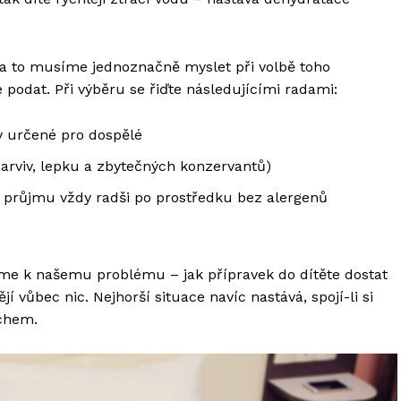
 na to musíme jednoznačně myslet při volbě toho
 podat. Při výběru se řiďte následujícími radami:
y určené pro dospělé
barviv, lepku a zbytečných konzervantů)
ři průjmu vždy radši po prostředku bez alergenů
váme k našemu problému – jak přípravek do dítěte dostat
 vůbec nic. Nejhorší situace navíc nastává, spojí-li si
achem.