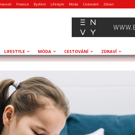
mavosti
Finance
Bydlení
Lifestyle
Móda
Cestování
Zdraví
LIFESTYLE
MÓDA
CESTOVÁNÍ
ZDRAVÍ