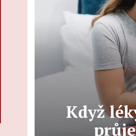
Když lék
průj