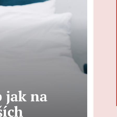
 jak na
ších