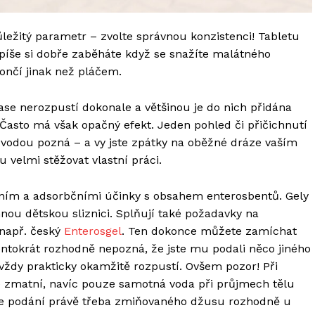
ležitý parametr – zvolte správnou konzistenci! Tabletu
píše si dobře zaběháte když se snažíte malátného
ončí jinak než pláčem.
ase nerozpustí dokonale a většinou je do nich přidána
Často má však opačný efekt. Jeden pohled či přičichnutí
 s vodou pozná – a vy jste zpátky na oběžné dráze vaším
velmi stěžovat vlastní práci.
dáním a adsorbčními účinky s obsahem enterosbentů. Gely
nou dětskou sliznici. Splňují také požadavky na
 např. český
Enterosgel
. Ten dokonce můžete zamíchat
entokrát rozhodně nepozná, že jste mu podali něco jiného
iž vždy prakticky okamžitě rozpustí. Ovšem pozor! Při
e zmatní, navíc pouze samotná voda při průjmech tělu
k se podání právě třeba zmiňovaného džusu rozhodně u