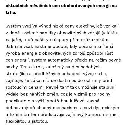
aktuálních měsíčních cen obchodovaných energií na
trhu.
Systém využívá výhod nízké ceny elektřiny, jež vznikají
v době zvýšené nabídky obnovitelných zdrojů (v létě a
na jaře), a přenáší tyto úspory přímo zákazníkům.
Jakmile však nastane období, kdy počasí a snížená
výroba energie z obnovitelných zdrojů způsobí růst
cen energií, systém automaticky přejde na režim pevné
sazby. Tento krok, založený na dlouhodobých
strategiích a předběžných odhadech vývoje trhu,
zajišťuje, že zákazníci se dostanou do ochrany před
rostoucími cenami. Pevné tarif tak umožňuje stabilní
výdaje bez náhlých změn, což je v zimě pro rodiny i
podnikatele s vyšší spotřebou klíčové. Jasně
definovaný přechodný mechanismus mezi dynamickým
a fixním tarifem představuje zajímavý kompromis mezi
flexibilitou a jistotou.