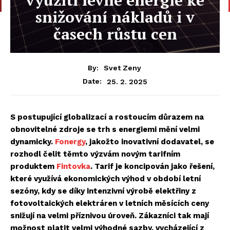
snižování nákladů i v
časech růstu cen
By:
Svet Zeny
25. 2. 2025
Date:
S postupující globalizací a rostoucím důrazem na
obnovitelné zdroje se trh s energiemi mění velmi
dynamicky.
Fonergy
, jakožto inovativní dodavatel, se
rozhodl čelit těmto výzvám novým tarifním
produktem
Fintovka
. Tarif je koncipován jako řešení,
které využívá ekonomických výhod v období letní
sezóny, kdy se díky intenzivní výrobě elektřiny z
fotovoltaických elektráren v letních měsících ceny
snižují na velmi příznivou úroveň. Zákazníci tak mají
možnost platit velmi výhodné sazby, vycházející z