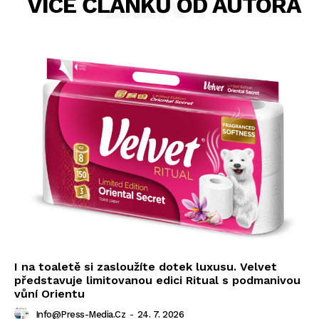
ŽENY
VÍCE ČLÁNKŮ OD AUTORA
I na toaletě si zasloužíte dotek luxusu. Velvet
představuje limitovanou edici Ritual s podmanivou
vůní Orientu
Info@press-Media.cz
-
24. 7. 2026