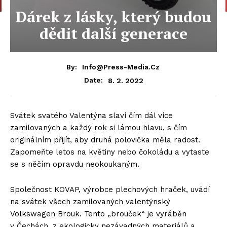
Dárek z lásky, který budou
dědit další generace
By:
Info@press-Media.cz
8. 2. 2022
Date:
Svátek svatého Valentýna slaví čím dál více
zamilovaných a každý rok si lámou hlavu, s čím
originálním přijít, aby druhá polovička měla radost.
Zapomeňte letos na květiny nebo čokoládu a vytaste
se s něčím opravdu neokoukaným.
Společnost KOVAP, výrobce plechových hraček, uvádí
na svátek všech zamilovaných valentýnský
Volkswagen Brouk. Tento „brouček“ je vyráběn
v Čechách, z ekologicky nezávadných materiálů a